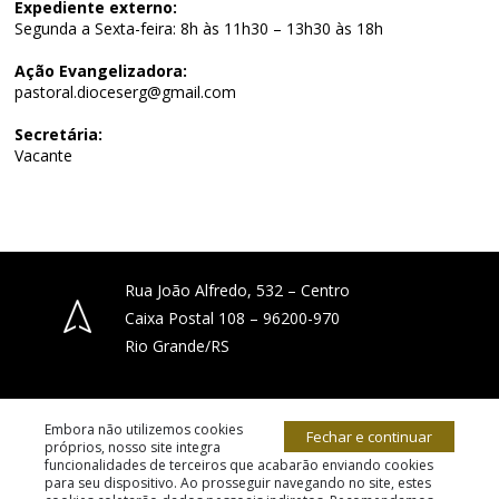
Expediente externo:
Segunda a Sexta-feira: 8h às 11h30 – 13h30 às 18h
Ação Evangelizadora:
pastoral.dioceserg@gmail.com
Secretária:
Vacante
Rua João Alfredo, 532 – Centro
Caixa Postal 108 – 96200-970
Rio Grande/RS
(53) 3231-4066
Embora não utilizemos cookies
Fechar e continuar
próprios, nosso site integra
funcionalidades de terceiros que acabarão enviando cookies
para seu dispositivo. Ao prosseguir navegando no site, estes
diocese.riogrande@gmail.com