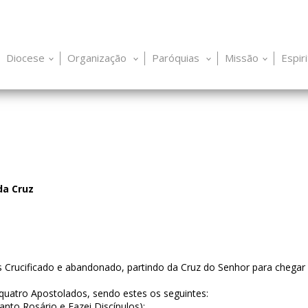
Diocese
Organização
Paróquias
Missão
Espir
da Cruz
s Crucificado e abandonado, partindo da Cruz do Senhor para chegar 
quatro Apostolados, sendo estes os seguintes:
anto Rosário e Fazei Discípulos);