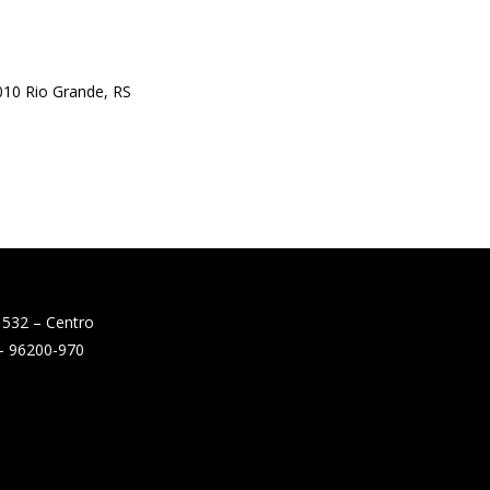
010 Rio Grande, RS
 532 – Centro
 – 96200-970