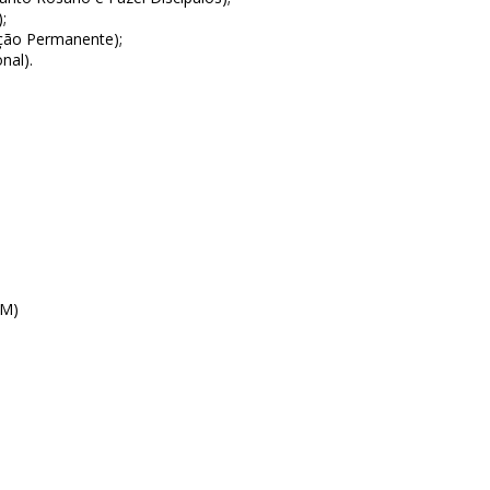
;
ção Permanente);
nal).
CM)