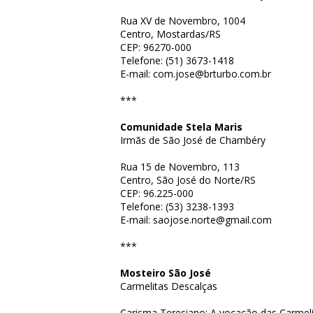
Rua XV de Novembro, 1004
Centro, Mostardas/RS
CEP: 96270-000
Telefone: (51) 3673-1418
E-mail: com.jose@brturbo.com.br
***
Comunidade Stela Maris
Irmãs de São José de Chambéry
Rua 15 de Novembro, 113
Centro, São José do Norte/RS
CEP: 96.225-000
Telefone: (53) 3238-1393
E-mail: saojose.norte@gmail.com
***
Mosteiro São José
Carmelitas Descalças
Carisma Teresiano: A vocação das Carmel