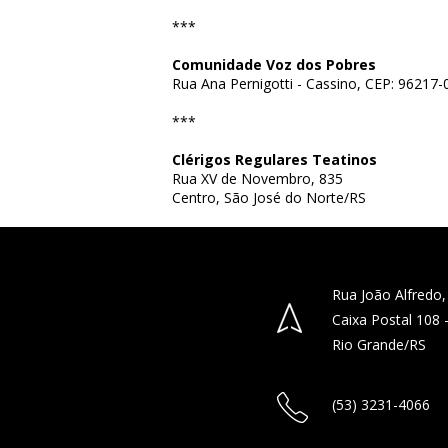
***
Comunidade Voz dos Pobres
Rua Ana Pernigotti - Cassino, CEP: 96217-
***
Clérigos Regulares Teatinos
Rua XV de Novembro, 835
Centro, São José do Norte/RS
Rua João Alfredo,
Caixa Postal 108
Rio Grande/RS
(53) 3231-4066