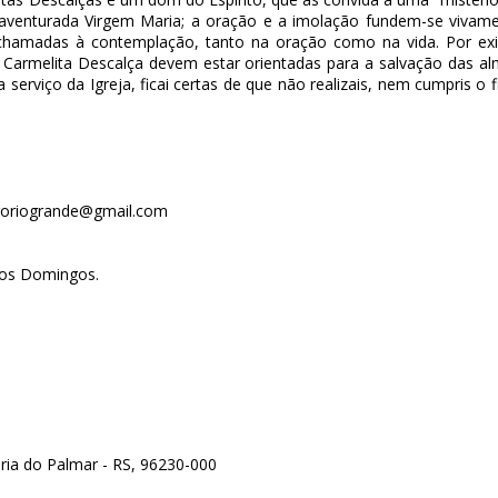
aventurada Virgem Maria; a oração e a imolação fundem-se vivam
 chamadas à contemplação, tanto na oração como na vida. Por exig
Carmelita Descalça devem estar orientadas para a salvação das al
 serviço da Igreja, ficai certas de que não realizais, nem cumpris o 
iroriogrande@gmail.com
e os Domingos.
ória do Palmar - RS, 96230-000