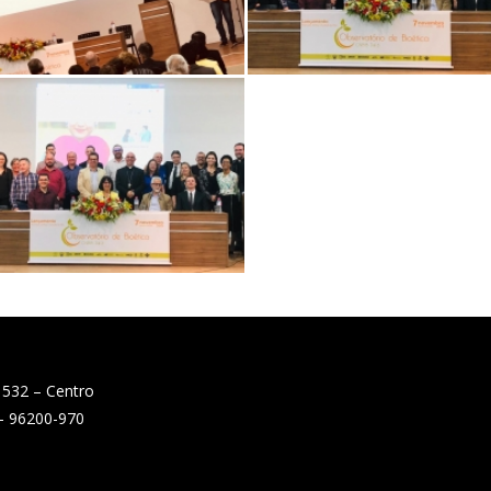
 532 – Centro
 – 96200-970