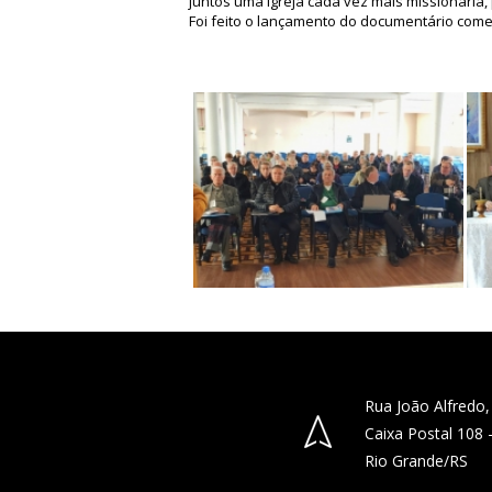
juntos uma Igreja cada vez mais missionária,
Foi feito o lançamento do documentário come
Rua João Alfredo,
Caixa Postal 108
Rio Grande/RS