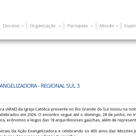
Diocese
Organização
Paróquias
Missão
Espir
ANGELIZADORA - REGIONAL SUL 3
 (ARAE) da Igreja Católica presente no Rio Grande do Sul iniciou na noit
celebrados em 2026. O encontro segue até o domingo, 28 de junho, no In
ra, ecônomos e leigos das 18 arqui/dioceses gaúchas, além de represen
 Gerais da Ação Evangelizadora e celebrando os 400 anos das Missões 