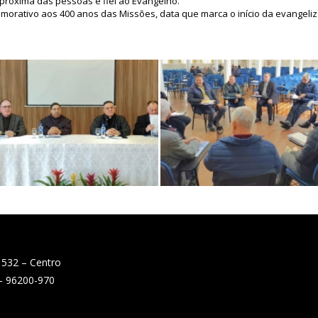
 próxima das pessoas e fiel ao Evangelho.
morativo aos 400 anos das Missões, data que marca o início da evangeliz
 532 – Centro
 – 96200-970