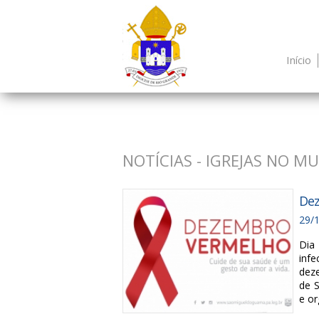
Início
NOTÍCIAS - IGREJAS NO M
Dez
29/
Dia 
inf
deze
de S
e or