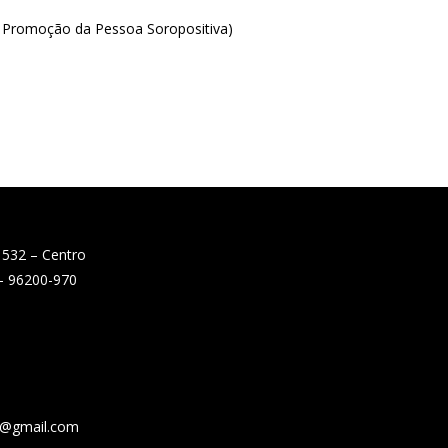
de Promoção da Pessoa Soropositiva)
 532 – Centro
 – 96200-970
e@gmail.com