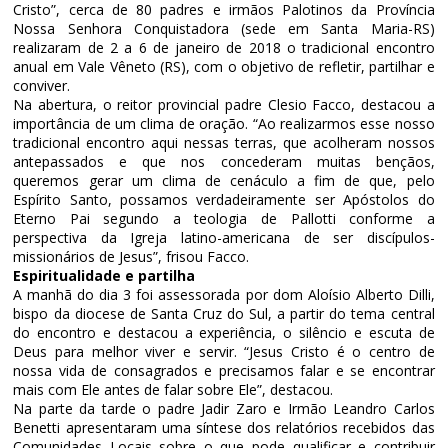
Cristo”, cerca de 80 padres e irmãos Palotinos da Província
Nossa Senhora Conquistadora (sede em Santa Maria-RS)
realizaram de 2 a 6 de janeiro de 2018 o tradicional encontro
anual em Vale Vêneto (RS), com o objetivo de refletir, partilhar e
conviver.
Na abertura, o reitor provincial padre Clesio Facco, destacou a
importância de um clima de oração. “Ao realizarmos esse nosso
tradicional encontro aqui nessas terras, que acolheram nossos
antepassados e que nos concederam muitas bençãos,
queremos gerar um clima de cenáculo a fim de que, pelo
Espírito Santo, possamos verdadeiramente ser Apóstolos do
Eterno Pai segundo a teologia de Pallotti conforme a
perspectiva da Igreja latino-americana de ser discípulos-
missionários de Jesus”, frisou Facco.
Espiritualidade e partilha
A manhã do dia 3 foi assessorada por dom Aloísio Alberto Dilli,
bispo da diocese de Santa Cruz do Sul, a partir do tema central
do encontro e destacou a experiência, o silêncio e escuta de
Deus para melhor viver e servir. “Jesus Cristo é o centro de
nossa vida de consagrados e precisamos falar e se encontrar
mais com Ele antes de falar sobre Ele”, destacou.
Na parte da tarde o padre Jadir Zaro e Irmão Leandro Carlos
Benetti apresentaram uma síntese dos relatórios recebidos das
Comunidades Locais sobre o que pode qualificar e contribuir