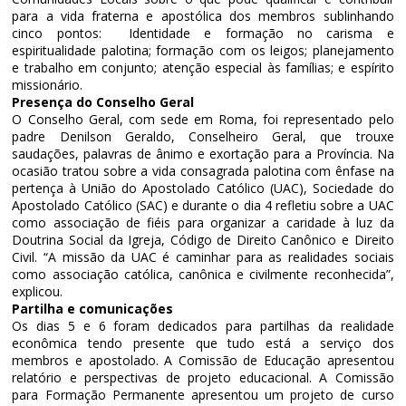
para a vida fraterna e apostólica dos membros sublinhando
cinco pontos: Identidade e formação no carisma e
espiritualidade palotina; formação com os leigos; planejamento
e trabalho em conjunto; atenção especial às famílias; e espírito
missionário.
Presença do Conselho Geral
O Conselho Geral, com sede em Roma, foi representado pelo
padre Denilson Geraldo, Conselheiro Geral, que trouxe
saudações, palavras de ânimo e exortação para a Província. Na
ocasião tratou sobre a vida consagrada palotina com ênfase na
pertença à União do Apostolado Católico (UAC), Sociedade do
Apostolado Católico (SAC) e durante o dia 4 refletiu sobre a UAC
como associação de fiéis para organizar a caridade à luz da
Doutrina Social da Igreja, Código de Direito Canônico e Direito
Civil. “A missão da UAC é caminhar para as realidades sociais
como associação católica, canônica e civilmente reconhecida”,
explicou.
Partilha e comunicações
Os dias 5 e 6 foram dedicados para partilhas da realidade
econômica tendo presente que tudo está a serviço dos
membros e apostolado. A Comissão de Educação apresentou
relatório e perspectivas de projeto educacional. A Comissão
para Formação Permanente apresentou um projeto de curso