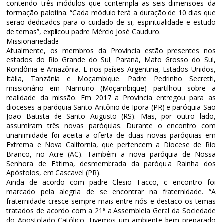
contendo três módulos que contempla as seis dimensões da
formação palotina. “Cada módulo terá a duração de 10 dias que
serão dedicados para o cuidado de si, espiritualidade e estudo
de temas”, explicou padre Mércio José Cauduro.
Missionariedade
Atualmente, os membros da Província estão presentes nos
estados do Rio Grande do Sul, Paraná, Mato Grosso do Sul,
Rondônia e Amazônia. E nos países Argentina, Estados Unidos,
Itália, Tanzânia e Moçambique. Padre Pedrinho Secretti,
missionário em Namuno (Moçambique) partilhou sobre a
realidade da missão. Em 2017 a Província entregou para as
dioceses a paróquia Santo Antônio de Iporã (PR) e paróquia São
João Batista de Santo Augusto (RS). Mas, por outro lado,
assumiram três novas paróquias. Durante o encontro com
unanimidade foi aceita a oferta de duas novas paróquias em
Extrema e Nova California, que pertencem a Diocese de Rio
Branco, no Acre (AC). Também a nova paróquia de Nossa
Senhora de Fátima, desmembrada da paróquia Rainha dos
Apóstolos, em Cascavel (PR).
Ainda de acordo com padre Clesio Facco, o encontro foi
marcado pela alegria de se encontrar na fraternidade. “A
fraternidade cresce sempre mais entre nós e destaco os temas
tratados de acordo com a 21ª a Assembleia Geral da Sociedade
do Apostolado Católico. Tivemos um ambiente bem preparado