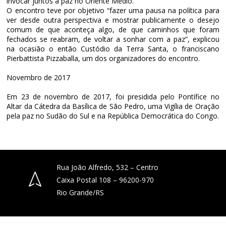
invocar juntos a paz no Oriente Médio.
O encontro teve por objetivo “fazer uma pausa na política para
ver desde outra perspectiva e mostrar publicamente o desejo
comum de que aconteça algo, de que caminhos que foram
fechados se reabram, de voltar a sonhar com a paz”, explicou
na ocasião o então Custódio da Terra Santa, o franciscano
Pierbattista Pizzaballa, um dos organizadores do encontro.
Novembro de 2017
Em 23 de novembro de 2017, foi presidida pelo Pontífice no
Altar da Cátedra da Basílica de São Pedro, uma Vigília de Oração
pela paz no Sudão do Sul e na República Democrática do Congo.
Rua João Alfredo, 532 – Centro
Caixa Postal 108 – 96200-970
Rio Grande/RS
(53) 3231-4066