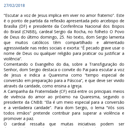
27/02/2018
“Escutar a voz de Jesus implica em viver no amor fraterno”. Este
é o ponto de partida da reflexão apresentada pelo arcebispo de
Brasília (DF) e presidente da Conferência Nacional dos Bispos
do Brasil (CNBB), cardeal Sergio da Rocha, no folheto O Povo
de Deus do último domingo, 25. No texto, dom Sergio lamenta
que muitos católicos têm compartilhado e alimentado
agressividade nas redes sociais e exorta: “É pecado grave usar o
nome de Deus ou qualquer religião para praticar ou justificar a
violência”.
Comentando o Evangelho do dia, sobre a Transfiguração do
Senhor, dom Sergio destaca o convite do Pai para escutar a voz
de Jesus e indica a Quaresma como “tempo especial de
conversão em preparação para a Páscoa”, e que deve ser vivido
através da caridade, como ensina a Igreja.
A Campanha da Fraternidade (CF) está entre os principais meios
de vivência do amor ao próximo na Quaresma, segundo o
presidente da CNBB: “Ela é um meio especial para a conversão
e a verdadeira caridade”. Para dom Sergio, o lema “Vós sois
todos irmãos” pretende contribuir para superar a violência e
promover a paz.
O cardeal ressalta que muitas iniciativas podem ser