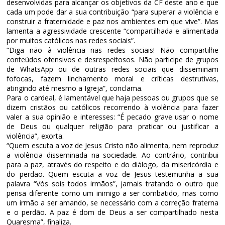
desenvolvidas para alcançar os objetivos da CF deste ano e que
cada um pode dar a sua contribuição “para superar a violência e
construir a fraternidade e paz nos ambientes em que vive”. Mas
lamenta a agressividade crescente “compartilhada e alimentada
por muitos católicos nas redes sociais”.
“Diga não à violência nas redes sociais! Não compartilhe
conteúdos ofensivos e desrespeitosos. Não participe de grupos
de WhatsApp ou de outras redes sociais que disseminam
fofocas, fazem linchamento moral e críticas destrutivas,
atingindo até mesmo a Igreja”, conclama.
Para o cardeal, é lamentável que haja pessoas ou grupos que se
dizem cristãos ou católicos recorrendo à violência para fazer
valer a sua opinião e interesses: “É pecado grave usar o nome
de Deus ou qualquer religião para praticar ou justificar a
violência”, exorta.
“Quem escuta a voz de Jesus Cristo não alimenta, nem reproduz
a violência disseminada na sociedade. Ao contrário, contribui
para a paz, através do respeito e do diálogo, da misericórdia e
do perdão. Quem escuta a voz de Jesus testemunha a sua
palavra “Vós sois todos irmãos”, jamais tratando o outro que
pensa diferente como um inimigo a ser combatido, mas como
um irmão a ser amando, se necessário com a correção fraterna
e o perdão. A paz é dom de Deus a ser compartilhado nesta
Quaresma”, finaliza.