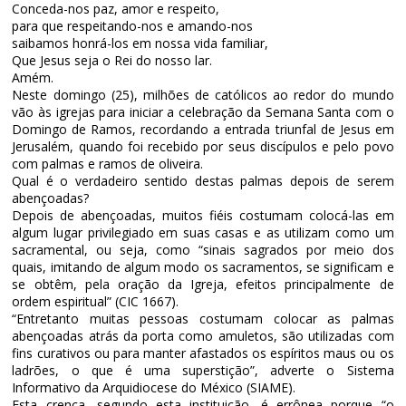
Conceda-nos paz, amor e respeito,
para que respeitando-nos e amando-nos
saibamos honrá-los em nossa vida
familiar,
Que Jesus seja o Rei do nosso lar.
Amém.
Neste domingo (25), milhões de católicos ao redor do mundo
vão às igrejas para iniciar a celebração da Semana Santa com o
Domingo de Ramos, recordando a entrada triunfal de Jesus em
Jerusalém, quando foi recebido por seus discípulos e pelo povo
com palmas e ramos de oliveira.
Qual é o verdadeiro sentido destas palmas depois de serem
abençoadas?
Depois de abençoadas, muitos fiéis costumam colocá-las em
algum lugar privilegiado em suas casas e as utilizam como um
sacramental, ou seja, como “sinais sagrados por meio dos
quais, imitando de algum modo os sacramentos, se significam e
se obtêm, pela oração da Igreja, efeitos principalmente de
ordem espiritual” (CIC 1667).
“Entretanto muitas pessoas costumam colocar as palmas
abençoadas atrás da porta como amuletos, são utilizadas com
fins curativos ou para manter afastados os espíritos maus ou os
ladrões, o que é uma superstição”, adverte o Sistema
Informativo da Arquidiocese do México (SIAME).
Esta crença, segundo esta instituição, é errônea porque “o