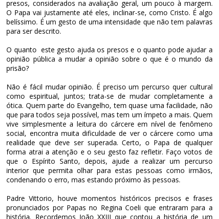
presos, considerados na avaliação geral, um pouco à margem.
O Papa vai justamente até eles, inclinar-se, como Cristo. É algo
belíssimo. É um gesto de uma intensidade que não tem palavras
para ser descrito.
O quanto este gesto ajuda os presos e o quanto pode ajudar a
opinião pública a mudar a opinião sobre o que é o mundo da
prisão?
Não é fácil mudar opinião. É preciso um percurso quer cultural
como espiritual, juntos; trata-se de mudar completamente a
ótica. Quem parte do Evangelho, tem quase uma facilidade, não
que para todos seja possível, mas tem um ímpeto a mais. Quem
vive simplesmente a leitura do cárcere em nível de fenômeno
social, encontra muita dificuldade de ver o cárcere como uma
realidade que deve ser superada. Certo, o Papa de qualquer
forma atrai a atenção e o seu gesto faz refletir. Faço votos de
que o Espírito Santo, depois, ajude a realizar um percurso
interior que permita olhar para estas pessoas como irmãos,
condenando o erro, mas estando próximo às pessoas.
Padre Vittorio, houve momentos históricos precisos e frases
pronunciados por Papas no Regina Coeli que entraram para a
história. Recordemos João XXIII que contou a história de um