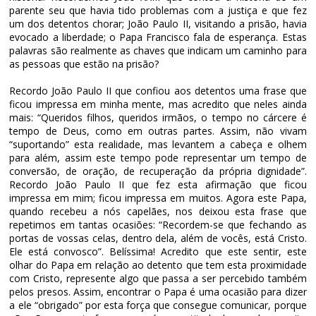
parente seu que havia tido problemas com a justiça e que fez
um dos detentos chorar; João Paulo II, visitando a prisão, havia
evocado a liberdade; o Papa Francisco fala de esperança. Estas
palavras são realmente as chaves que indicam um caminho para
as pessoas que estão na prisão?
Recordo João Paulo II que confiou aos detentos uma frase que
ficou impressa em minha mente, mas acredito que neles ainda
mais: “Queridos filhos, queridos irmãos, o tempo no cárcere é
tempo de Deus, como em outras partes. Assim, não vivam
“suportando” esta realidade, mas levantem a cabeça e olhem
para além, assim este tempo pode representar um tempo de
conversão, de oração, de recuperação da própria dignidade”.
Recordo João Paulo II que fez esta afirmação que ficou
impressa em mim; ficou impressa em muitos. Agora este Papa,
quando recebeu a nós capelães, nos deixou esta frase que
repetimos em tantas ocasiões: “Recordem-se que fechando as
portas de vossas celas, dentro dela, além de vocês, está Cristo.
Ele está convosco”. Belíssima! Acredito que este sentir, este
olhar do Papa em relação ao detento que tem esta proximidade
com Cristo, represente algo que passa a ser percebido também
pelos presos. Assim, encontrar o Papa é uma ocasião para dizer
a ele “obrigado” por esta força que consegue comunicar, porque