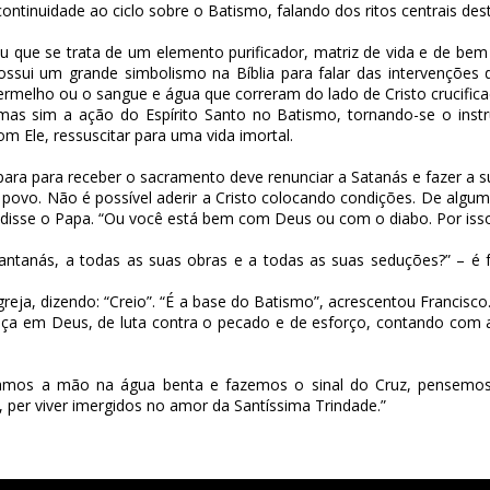
ntinuidade ao ciclo sobre o Batismo, falando dos ritos centrais de
u que se trata de um elemento purificador, matriz de vida e de bem
ossui um grande simbolismo na Bíblia para falar das intervençõe
ermelho ou o sangue e água que correram do lado de Cristo crucifica
as sim a ação do Espírito Santo no Batismo, tornando-se o ins
m Ele, ressuscitar para uma vida imortal.
ara para receber o sacramento deve renunciar a Satanás e fazer a su
 povo. Não é possível aderir a Cristo colocando condições. De al
 disse o Papa. “Ou você está bem com Deus ou com o diabo. Por isso 
antanás, a todas as suas obras e a todas as suas seduções?” – é f
ja, dizendo: “Creio”. “É a base do Batismo”, acrescentou Francisco
ça em Deus, de luta contra o pecado e de esforço, contando com a
amos a mão na água benta e fazemos o sinal do Cruz, pensemos
per viver imergidos no amor da Santíssima Trindade.”