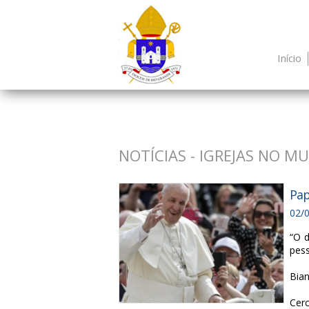
Início
NOTÍCIAS - IGREJAS NO M
Pap
02/
“O d
pess
Bian
Cerc