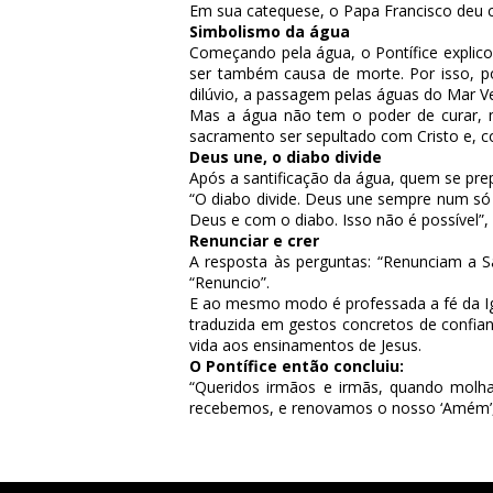
Em sua catequese, o Papa Francisco deu co
Simbolismo da água
Começando pela água, o Pontífice explico
ser também causa de morte. Por isso, p
dilúvio, a passagem pelas águas do Mar V
Mas a água não tem o poder de curar, m
sacramento ser sepultado com Cristo e, co
Deus une, o diabo divide
Após a santificação da água, quem se prep
“O diabo divide. Deus une sempre num só
Deus e com o diabo. Isso não é possível”,
Renunciar e crer
A resposta às perguntas: “Renunciam a S
“Renuncio”.
E ao mesmo modo é professada a fé da Igre
traduzida em gestos concretos de confian
vida aos ensinamentos de Jesus.
O Pontífice então concluiu:
“Queridos irmãos e irmãs, quando molh
recebemos, e renovamos o nosso ‘Amém’, 