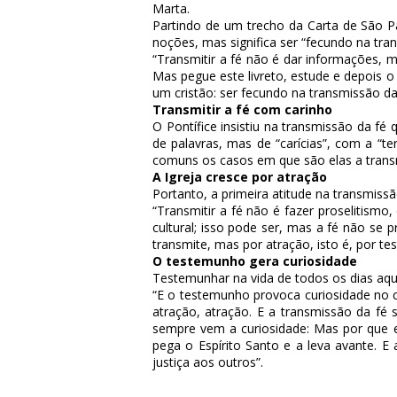
Marta.
Partindo de um trecho da Carta de São Pa
noções, mas significa ser “fecundo na tran
“Transmitir a fé não é dar informações, 
Mas pegue este livreto, estude e depois o 
um cristão: ser fecundo na transmissão da 
Transmitir a fé com carinho
O Pontífice insistiu na transmissão da f
de palavras, mas de “carícias”, com a “
comuns os casos em que são elas a transm
A Igreja cresce por atração
Portanto, a primeira atitude na transmis
“Transmitir a fé não é fazer proselitism
cultural; isso pode ser, mas a fé não se 
transmite, mas por atração, isto é, por t
O testemunho gera curiosidade
Testemunhar na vida de todos os dias aqu
“E o testemunho provoca curiosidade no co
atração, atração. E a transmissão da fé
sempre vem a curiosidade: Mas por que e
pega o Espírito Santo e a leva avante. E 
justiça aos outros”.