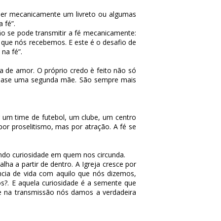
ender mecanicamente um livreto ou algumas
 fé”.
ão se pode transmitir a fé mecanicamente:
lo que nós recebemos. E este é o desafio de
na fé”.
a de amor. O próprio credo è feito não só
o quase uma segunda mãe. São sempre mais
r um time de futebol, um clube, um centro
por proselitismo, mas por atração. A fé se
ando curiosidade em quem nos circunda.
ha a partir de dentro. A Igreja cresce por
ncia de vida com aquilo que nós dizemos,
s?. E aquela curiosidade é a semente que
ca e na transmissão nós damos a verdadeira