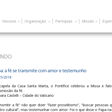
Diocese
Organização
Paróquias
Missão
Espir
UNDO
a: a fé se transmite com amor e testemunho
05/2018
capela da Casa Santa Marta, o Pontífice celebrou a Missa e falo
smissão da fé.
ara Castelli – Cidade do Vaticano
nsmitir a fé” não quer dizer “fazer proselitismo”, “buscar pessoa
tro cultural”, mas testemunhar com amor. Foi o que disse o Papa na