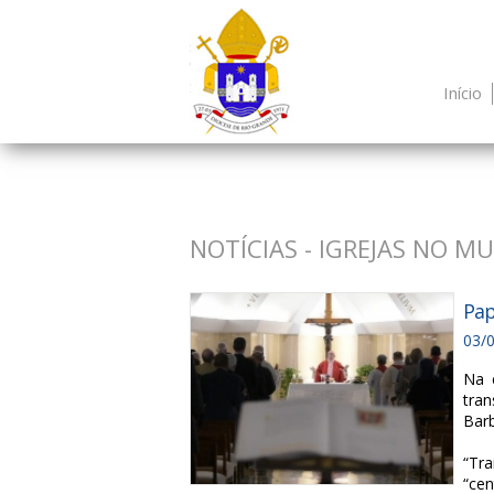
Início
NOTÍCIAS - IGREJAS NO M
Pap
03/
Na 
tran
Barb
“Tra
“cen