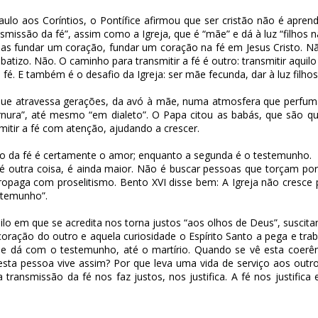
ulo aos Coríntios, o Pontífice afirmou que ser cristão não é apr
smissão da fé”, assim como a Igreja, que é “mãe” e dá à luz “filhos na
mas fundar um coração, fundar um coração na fé em Jesus Cristo. N
batizo. Não. O caminho para transmitir a fé é outro: transmitir aqui
fé. E também é o desafio da Igreja: ser mãe fecunda, dar à luz filhos 
é que atravessa gerações, da avó à mãe, numa atmosfera que perfum
ternura”, até mesmo “em dialeto”. O Papa citou as babás, que sã
itir a fé com atenção, ajudando a crescer.
são da fé é certamente o amor; enquanto a segunda é o testemunho.
o, é outra coisa, é ainda maior. Não é buscar pessoas que torçam po
propaga com proselitismo. Bento XVI disse bem: A Igreja não cresce 
estemunho”.
ilo em que se acredita nos torna justos “aos olhos de Deus”, suscit
ração do outro e aquela curiosidade o Espírito Santo a pega e trabal
 se dá com o testemunho, até o martírio. Quando se vê esta coerê
sta pessoa vive assim? Por que leva uma vida de serviço aos outro
a transmissão da fé nos faz justos, nos justifica. A fé nos justifi