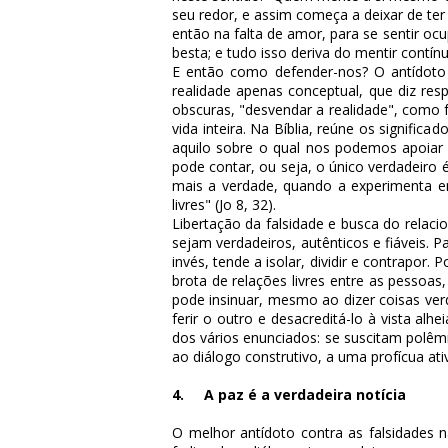
seu redor, e assim começa a deixar de te
então na falta de amor, para se sentir ocu
besta; e tudo isso deriva do mentir contí
E então como defender-nos? O antídoto ma
realidade apenas conceptual, que diz resp
obscuras, "desvendar a realidade", como 
vida inteira. Na Bíblia, reúne os signific
aquilo sobre o qual nos podemos apoiar p
pode contar, ou seja, o único verdadeiro 
mais a verdade, quando a experimenta e
livres" (Jo 8, 32).
Libertação da falsidade e busca do relaci
sejam verdadeiros, autênticos e fiáveis. 
invés, tende a isolar, dividir e contrapo
brota de relações livres entre as pessoas
pode insinuar, mesmo ao dizer coisas ver
ferir o outro e desacreditá-lo à vista alh
dos vários enunciados: se suscitam polêm
ao diálogo construtivo, a uma profícua ati
4. A paz é a verdadeira notícia
O melhor antídoto contra as falsidades n