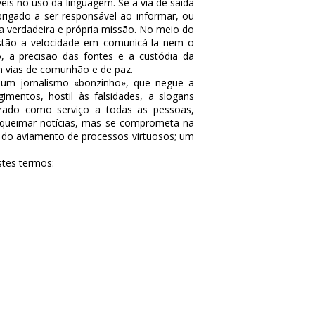
is no uso da linguagem. Se a via de saída
brigado a ser responsável ao informar, ou
a verdadeira e própria missão. No meio do
estão a velocidade em comunicá-la nem o
, a precisão das fontes e a custódia da
 vias de comunhão e de paz.
 um jornalismo «bonzinho», que negue a
mentos, hostil às falsidades, a slogans
erado como serviço a todas as pessoas,
 queimar notícias, mas se comprometa na
s do aviamento de processos virtuosos; um
stes termos: