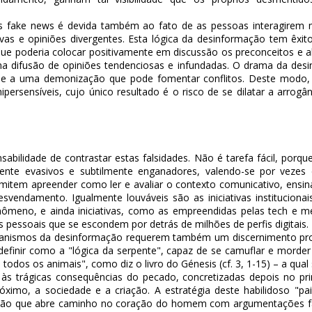
as
fake news
é devida também ao fato de as pessoas interagirem mu
as e opiniões divergentes. Esta lógica da desinformação tem êxit
ue poderia colocar positivamente em discussão os preconceitos e abr
s na difusão de opiniões tendenciosas e infundadas. O drama da des
e a uma demonização que pode fomentar conflitos. Deste modo, a
ipersensíveis, cujo único resultado é o risco de se dilatar a arrogân
bilidade de contrastar estas falsidades. Não é tarefa fácil, porq
mente evasivos e subtilmente enganadores, valendo-se por vezes
ermitem apreender como ler e avaliar o contexto comunicativo, ensi
vendamento. Igualmente louváveis são as iniciativas institucionai
nômeno, e ainda iniciativas, como as empreendidas pelas
tech e m
des pessoais que se escondem por detrás de milhões de perfis digitais.
canismos da desinformação requerem também um discernimento prof
efinir como a "lógica da serpente", capaz de se camuflar e morder 
e todos os animais", como diz o livro do Génesis (cf. 3, 1-15) – a qu
 às trágicas consequências do pecado, concretizadas depois no prim
ximo, a sociedade e a criação. A estratégia deste habilidoso "pai
ção que abre caminho no coração do homem com argumentações falsa