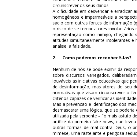
circunscrever os seus danos.
A dificuldade em desvendar e erradicar 
homogêneos e impermeáveis a perspectiv
sadio com outras fontes de informação (q
o risco de se tornar atores involuntário
representação como inimigo, chegando-s
atitudes simultaneamente intolerantes e h
análise, a falsidade.
2. Como podemos reconhecê-las?
Nenhum de nós se pode eximir da responsa
sobre discursos variegados, deliberada
louváveis as iniciativas educativas que p
de desinformação, mas atores do seu des
normativas que visam circunscrever o fe
critérios capazes de verificar as identida
Mas a prevenção e identificação dos me
desmascarar uma lógica, que se poderia d
utilizada pela serpente – "o mais astuto d
artífice da primeira
fake news
, que levou
outras formas de mal contra Deus, o pró
mimese, uma rastejante e perigosa sedu