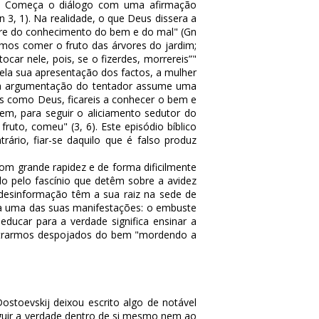
bem. Começa o diálogo com uma afirmação
 3, 1). Na realidade, o que Deus dissera a
re do conhecimento do bem e do mal" (Gn
emos comer o fruto das árvores do jardim;
ar nele, pois, se o fizerdes, morrereis”"
pela sua apresentação dos factos, a mulher
ois a argumentação do tentador assume uma
eis como Deus, ficareis a conhecer o bem e
em, para seguir o aliciamento sedutor do
ruto, comeu" (3, 6). Este episódio bíblico
ário, fiar-se daquilo que é falso produz
om grande rapidez e de forma dificilmente
do pelo fascínio que detêm sobre a avidez
 desinformação têm a sua raiz na sede de
ada uma das suas manifestações: o embuste
ducar para a verdade significa ensinar a
contrarmos despojados do bem "mordendo a
stoevskij deixou escrito algo de notável
nguir a verdade dentro de si mesmo nem ao