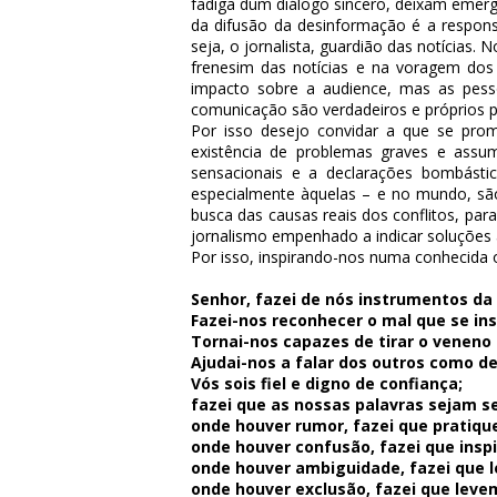
fadiga dum diálogo sincero, deixam emerg
da difusão da desinformação é a responsa
seja, o jornalista, guardião das notícia
frenesim das notícias e na voragem do
impacto sobre a
audience
, mas as pess
comunicação são verdadeiros e próprios 
Por isso desejo convidar a que se pro
existência de problemas graves e assum
sensacionais e a declarações bombásti
especialmente àquelas – e no mundo, sã
busca das causas reais dos conflitos, pa
jornalismo empenhado a indicar soluções 
Por isso, inspirando-nos numa conhecida 
Senhor, fazei de nós instrumentos da
Fazei-nos reconhecer o mal que se i
Tornai-nos capazes de tirar o veneno 
Ajudai-nos a falar dos outros como de
Vós sois fiel e digno de confiança;
fazei que as nossas palavras sejam 
onde houver rumor, fazei que pratiqu
onde houver confusão, fazei que ins
onde houver ambiguidade, fazei que l
onde houver exclusão, fazei que levem