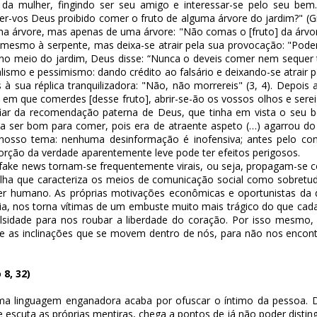
e da mulher, fingindo ser seu amigo e interessar-se pelo seu 
er-vos Deus proibido comer o fruto de alguma árvore do jardim?" (Gn
a árvore, mas apenas de uma árvore: "Não comas o [fruto] da árvo
so mesmo à serpente, mas deixa-se atrair pela sua provocação: "Pod
no meio do jardim, Deus disse: “Nunca o deveis comer nem sequer toc
galismo e pessimismo: dando crédito ao falsário e deixando-se atrair 
os à sua réplica tranquilizadora: "Não, não morrereis" (3, 4). Dep
a em que comerdes [desse fruto], abrir-se-ão os vossos olhos e ser
nfiar da recomendação paterna de Deus, que tinha em vista o seu b
a ser bom para comer, pois era de atraente aspeto (…) agarrou do f
nosso tema: nenhuma desinformação é inofensiva; antes pelo contr
rção da verdade aparentemente leve pode ter efeitos perigosos.
fake news
tornam-se frequentemente virais, ou seja, propagam-se c
rtilha que caracteriza os meios de comunicação social como sobretu
ser humano. As próprias motivações econômicas e oportunistas da
ncia, nos torna vítimas de um embuste muito mais trágico do que c
sidade para nos roubar a liberdade do coração. Por isso mesmo, e
jos e as inclinações que se movem dentro de nós, para não nos en
8, 32)
a linguagem enganadora acaba por ofuscar o íntimo da pessoa. Do
escuta as próprias mentiras, chega a pontos de já não poder disti