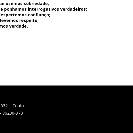
que usemos sobriedade;
que ponhamos interrogativos verdadeiros;
 despertemos confiança;
 levemos respeito;
emos verdade.
 532 – Centro
 – 96200-970