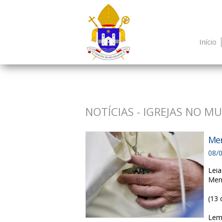
Início
NOTÍCIAS - IGREJAS NO M
Men
08/
Leia
Men
(13 
Lema