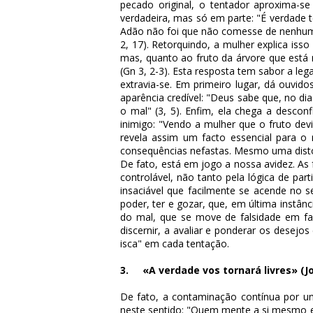
pecado original, o tentador aproxima-s
verdadeira, mas só em parte: "É verdade t
Adão não foi que não comesse de nenhum
2, 17). Retorquindo, a mulher explica is
mas, quanto ao fruto da árvore que está 
(Gn 3, 2-3). Esta resposta tem sabor a le
extravia-se. Em primeiro lugar, dá ouvid
aparência credível: "Deus sabe que, no di
o mal" (3, 5). Enfim, ela chega a desco
inimigo: "Vendo a mulher que o fruto devi
revela assim um facto essencial para o 
consequências nefastas. Mesmo uma disto
De fato, está em jogo a nossa avidez. As
controlável, não tanto pela lógica de pa
insaciável que facilmente se acende no 
poder, ter e gozar, que, em última instâ
do mal, que se move de falsidade em fal
discernir, a avaliar e ponderar os dese
isca" em cada tentação.
3. «A verdade vos tornará livres» (Jo 
De fato, a contaminação contínua por um
neste sentido: "Quem mente a si mesmo e 