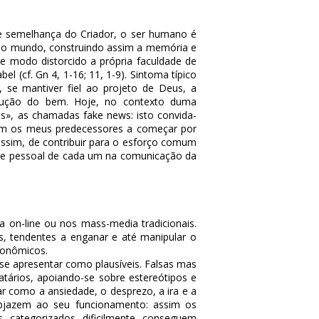
 semelhança do Criador, o ser humano é
 e o mundo, construindo assim a memória e
 modo distorcido a própria faculdade de
 (cf. Gn 4, 1-16; 11, 1-9). Sintoma típico
o, se mantiver fiel ao projeto de Deus, a
trução do bem. Hoje, no contexto duma
sas», as chamadas
fake news
: isto convida-
ram os meus predecessores a começar por
assim, de contribuir para o esforço comum
idade pessoal de cada um na comunicação da
a on-line ou nos mass-media tradicionais.
s, tendentes a enganar e até manipular o
econômicos.
 se apresentar como plausíveis. Falsas mas
atários, apoiando-se sobre estereótipos e
ar como a ansiedade, o desprezo, a ira e a
ubjazem ao seu funcionamento: assim os
 categorizados dificilmente conseguem