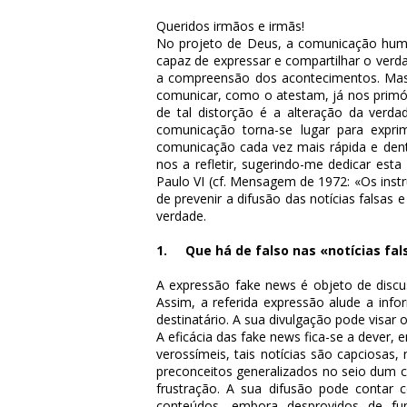
Queridos irmãos e irmãs!
No projeto de Deus, a comunicação hum
capaz de expressar e compartilhar o verd
a compreensão dos acontecimentos. Mas,
comunicar, como o atestam, já nos primórd
de tal distorção é a alteração da verdad
comunicação torna-se lugar para expr
comunicação cada vez mais rápida e dent
nos a refletir, sugerindo-me dedicar e
Paulo VI (cf. Mensagem de 1972: «Os inst
de prevenir a difusão das notícias falsas
verdade.
1. Que há de falso nas «notícias fal
A expressão
fake news
é objeto de discu
Assim, a referida expressão alude a inf
destinatário. A sua divulgação pode visar 
A eficácia das
fake news
fica-se a dever, 
verossímeis, tais notícias são capciosas
preconceitos generalizados no seio dum ce
frustração. A sua difusão pode contar
conteúdos, embora desprovidos de fun