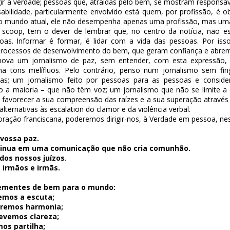
ir a verdade; pessoas que, atraídas pelo bem, se mostram responsáve
bilidade, particularmente envolvido está quem, por profissão, é o
s. No mundo atual, ele não desempenha apenas uma profissão, mas um
s
scoop
, tem o dever de lembrar que, no centro da notícia, não 
oas. Informar é formar, é lidar com a vida das pessoas. Por isso
processos de desenvolvimento do bem, que geram confiança e abrem
mova um jornalismo de paz, sem entender, com esta expressão,
a tons melífluos. Pelo contrário, penso num jornalismo sem fingi
cas; um jornalismo feito por pessoas para as pessoas e consid
o a maioria – que não têm voz; um jornalismo que não se limite a
ra favorecer a sua compreensão das raízes e a sua superação atravé
alternativas às
escalation
do clamor e da violência verbal.
oração franciscana, poderemos dirigir-nos, à Verdade em pessoa, ne
 vossa paz.
nsinua em uma comunicação que não cria comunhão.
dos nossos juízos.
 irmãos e irmãs.
sementes de bem para o mundo:
emos a escuta;
piremos harmonia;
evemos clareza;
os partilha;