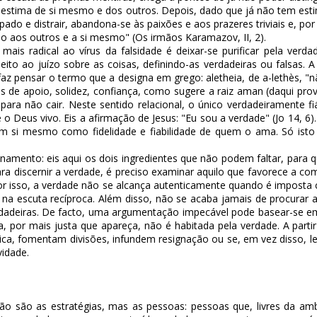
r estima de si mesmo e dos outros. Depois, dado que já não tem e
pado e distrair, abandona-se às paixões e aos prazeres triviais e, p
nuo aos outros e a si mesmo" (Os irmãos Karamazov, II, 2).
is radical ao vírus da falsidade é deixar-se purificar pela verd
eito ao juízo sobre as coisas, definindo-as verdadeiras ou falsas. 
faz pensar o termo que a designa em grego: aletheia, de a-lethès, "
ados de apoio, solidez, confiança, como sugere a raiz aman (daqui pr
ara não cair. Neste sentido relacional, o único verdadeiramente fi
é o Deus vivo. Eis a afirmação de Jesus: "Eu sou a verdade" (Jo 14
m si mesmo como fidelidade e fiabilidade de quem o ama. Só isto 
onamento: eis aqui os dois ingredientes que não podem faltar, para
Para discernir a verdade, é preciso examinar aquilo que favorece a
r. Por isso, a verdade não se alcança autenticamente quando é impost
, na escuta recíproca. Além disso, não se acaba jamais de procurar
dadeiras. De facto, uma argumentação impecável pode basear-se em
eia, por mais justa que apareça, não é habitada pela verdade. A part
ica, fomentam divisões, infundem resignação ou se, em vez disso, 
vidade.
ão são as estratégias, mas as pessoas: pessoas que, livres da amb