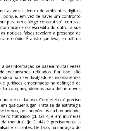
itas vezes dentro de ambientes digitais
o, porque, em vez de haver um confronto
ir para um diálogo construtivo), corre-se
informação é o descrédito do outro, a sua
s notícias falsas revelam a presença de
cia e o ódio. É a isto que leva, em última
ue a desinformação se baseia muitas vezes
 de mecanismos refinados. Por isso, são
nando a não ser divulgadores inconscientes
s e jurídicas empenhadas na definição de
edia company
, idôneas para definir novos
undo e cuidadoso. Com efeito, é preciso
em qualquer lugar. Trata-se da estratégia
al se tornou, nos primórdios da humanidade,
eiro fratricídio (cf. Gn 4) e em inúmeras
 da mentira" (Jo 8, 44) é precisamente a
s e aliciantes. De fato, na narração do