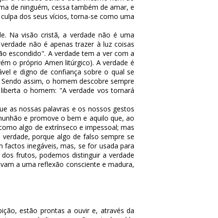
stima de ninguém, cessa também de amar, e
or culpa dos seus vícios, torna-se como uma
ade. Na visão cristã, a verdade não é uma
A verdade não é apenas trazer à luz coisas
não escondido". A verdade tem a ver com a
ovém o próprio Amen litúrgico). A verdade é
ável e digno de confiança sobre o qual se
, 6). Sendo assim, o homem descobre sempre
liberta o homem: "A verdade vos tornará
 que as nossas palavras e os nossos gestos
 comunhão e promove o bem e aquilo que, ao
a como algo de extrínseco e impessoal; mas
 a verdade, porque algo de falso sempre se
 factos inegáveis, mas, se for usada para
ir dos frutos, podemos distinguir a verdade
levam a uma reflexão consciente e madura,
ição, estão prontas a ouvir e, através da