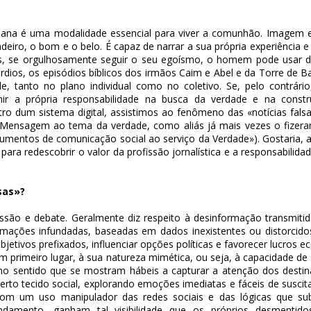
ana é uma modalidade essencial para viver a comunhão. Imagem e
adeiro, o bom e o belo. É capaz de narrar a sua própria experiência
 se orgulhosamente seguir o seu egoísmo, o homem pode usar de
ios, os episódios bíblicos dos irmãos Caim e Abel e da Torre de Babel
e, tanto no plano individual como no coletivo. Se, pelo contrári
imir a própria responsabilidade na busca da verdade e na cons
ro dum sistema digital, assistimos ao fenômeno das «notícias fal
sta Mensagem ao tema da verdade, como aliás já mais vezes o fize
rumentos de comunicação social ao serviço da Verdade»). Gostaria, 
 e para redescobrir o valor da profissão jornalística e a responsabil
sas»?
ssão e debate. Geralmente diz respeito à desinformação transmitid
ormações infundadas, baseadas em dados inexistentes ou distorcido
objetivos prefixados, influenciar opções políticas e favorecer lucros 
em primeiro lugar, à sua natureza mimética, ou seja, à capacidade de
, no sentido que se mostram hábeis a capturar a atenção dos destin
rto tecido social, explorando emoções imediatas e fáceis de suscit
 com um uso manipulador das redes sociais e das lógicas que s
damento, ganham tal visibilidade que os próprios desmentidos