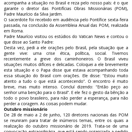
acompanha a situação no Brasil e reza pelo nosso país: é o que
garante o diretor das Pontifícias Obras Missionárias (POM),
Padre Maurício da Silva Jardim.
O sacerdote foi recebido em audiência pelo Pontífice sexta-feira
passada, na conclusão da Assembleia Anual das POM, realizada
em Roma.
Padre Maurício visitou os estúdios do Vatican News e contou o
que disse ao Santo Padre:
Desta vez, pedi a ele orações pelo Brasil, pela situação que a
gente vive: uma crise ética, política, social. Tivemos
recentemente a greve dos caminhoneiros. O Brasil viveu
situações muitos difíceis e delicadas. Coloquei a ele brevemente
esta situação e o Papa disse que estava acompanhando toda
essa situação do Brasil com orações. Ele disse: “Estou muito
atento a tudo o que está acontecendo”. O encontro é muito
breve, mas muito intenso. Concluí dizendo: “Então peço ao
senhor uma benção para o Brasil”. E ele fez o gesto da bênção a
todo o povo brasileiro, para não perder a esperança, para não
perder a coragem. As coisas podem mudar.
Outubro missionário
De 28 de maio a 2 de junho, 120 diretores nacionais das POM
se reuniram para tratar de inúmeros temas, entre os quais a
realização do outubro missionário de 2019. Trata-se de uma
convocação extraordinária, que está sendo organizada a pedido