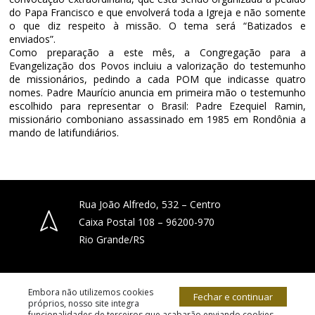
do Papa Francisco e que envolverá toda a Igreja e não somente
o que diz respeito à missão. O tema será “Batizados e
enviados”.
Como preparação a este mês, a Congregação para a
Evangelização dos Povos incluiu a valorização do testemunho
de missionários, pedindo a cada POM que indicasse quatro
nomes. Padre Maurício anuncia em primeira mão o testemunho
escolhido para representar o Brasil: Padre Ezequiel Ramin,
missionário comboniano assassinado em 1985 em Rondônia a
mando de latifundiários.
Rua João Alfredo, 532 – Centro
Caixa Postal 108 – 96200-970
Rio Grande/RS
(53) 3231-4066
Embora não utilizemos cookies
Fechar e continuar
próprios, nosso site integra
funcionalidades de terceiros que acabarão enviando cookies