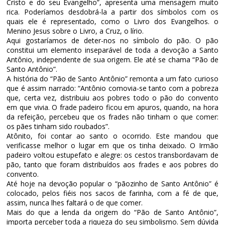
Cristo e do seu Evangelho”, apresenta uma mensagem muito
rica. Poderíamos desdobrá-la a partir dos símbolos com os
quais ele é representado, como o Livro dos Evangelhos. o
Menino Jesus sobre o Livro, a Cruz, o lírio.
Aqui gostaríamos de deter-nos no símbolo do pão. O pão
constitui um elemento inseparável de toda a devoção a Santo
Antônio, independente de sua origem. Ele até se chama “Pão de
Santo Antônio”.
A história do “Pão de Santo Antônio” remonta a um fato curioso
que é assim narrado: “Antônio comovia-se tanto com a pobreza
que, certa vez, distribuiu aos pobres todo o pão do convento
em que vivia. O frade padeiro ficou em apuros, quando, na hora
da refeição, percebeu que os frades não tinham o que comer:
os pães tinham sido roubados”.
Atônito, foi contar ao santo o ocorrido. Este mandou que
verificasse melhor o lugar em que os tinha deixado. O Irmão
padeiro voltou estupefato e alegre: os cestos transbordavam de
pão, tanto que foram distribuídos aos frades e aos pobres do
convento.
Até hoje na devoção popular o “pãozinho de Santo Antônio” é
colocado, pelos fiéis nos sacos de farinha, com a fé de que,
assim, nunca lhes faltará o de que comer.
Mais do que a lenda da origem do “Pão de Santo Antônio”,
importa perceber toda a riqueza do seu simbolismo. Sem dúvida