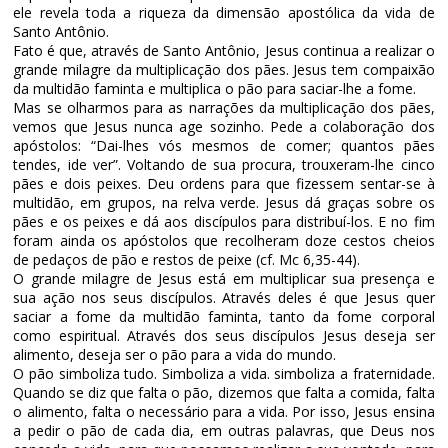
ele revela toda a riqueza da dimensão apostólica da vida de
Santo Antônio.
Fato é que, através de Santo Antônio, Jesus continua a realizar o
grande milagre da multiplicação dos pães. Jesus tem compaixão
da multidão faminta e multiplica o pão para saciar-lhe a fome.
Mas se olharmos para as narrações da multiplicação dos pães,
vemos que Jesus nunca age sozinho. Pede a colaboração dos
apóstolos: “Dai-lhes vós mesmos de comer; quantos pães
tendes, ide ver”. Voltando de sua procura, trouxeram-lhe cinco
pães e dois peixes. Deu ordens para que fizessem sentar-se à
multidão, em grupos, na relva verde. Jesus dá graças sobre os
pães e os peixes e dá aos discípulos para distribuí-los. E no fim
foram ainda os apóstolos que recolheram doze cestos cheios
de pedaços de pão e restos de peixe (cf. Mc 6,35-44).
O grande milagre de Jesus está em multiplicar sua presença e
sua ação nos seus discípulos. Através deles é que Jesus quer
saciar a fome da multidão faminta, tanto da fome corporal
como espiritual. Através dos seus discípulos Jesus deseja ser
alimento, deseja ser o pão para a vida do mundo.
O pão simboliza tudo. Simboliza a vida. simboliza a fraternidade.
Quando se diz que falta o pão, dizemos que falta a comida, falta
o alimento, falta o necessário para a vida. Por isso, Jesus ensina
a pedir o pão de cada dia, em outras palavras, que Deus nos