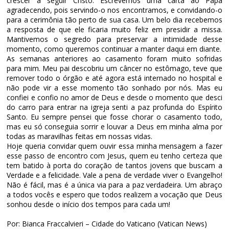
crescer a seguir Cristo. Escrevemos uma carta ao Papa
agradecendo, pois servindo-o nos encontramos, e convidando-o
para a cerimônia tão perto de sua casa. Um belo dia recebemos
a resposta de que ele ficaria muito feliz em presidir a missa.
Mantivemos o segredo para preservar a intimidade desse
momento, como queremos continuar a manter daqui em diante.
As semanas anteriores ao casamento foram muito sofridas
para mim. Meu pai descobriu um câncer no estômago, teve que
remover todo o órgão e até agora está internado no hospital e
não pode vir a esse momento tão sonhado por nós. Mas eu
confiei e confio no amor de Deus e desde o momento que desci
do carro para entrar na igreja senti a paz profunda do Espírito
Santo. Eu sempre pensei que fosse chorar o casamento todo,
mas eu só conseguia sorrir e louvar a Deus em minha alma por
todas as maravilhas feitas em nossas vidas.
Hoje queria convidar quem ouvir essa minha mensagem a fazer
esse passo de encontro com Jesus, quem eu tenho certeza que
tem batido à porta do coração de tantos jovens que buscam a
Verdade e a felicidade. Vale a pena de verdade viver o Evangelho!
Não é fácil, mas é a única via para a paz verdadeira. Um abraço
a todos vocês e espero que todos realizem a vocação que Deus
sonhou desde o início dos tempos para cada um!
Por: Bianca Fraccalvieri – Cidade do Vaticano (Vatican News)