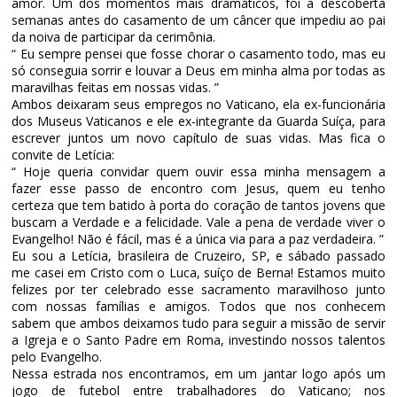
amor. Um dos momentos mais dramáticos, foi a descoberta
semanas antes do casamento de um câncer que impediu ao pai
da noiva de participar da cerimônia.
“ Eu sempre pensei que fosse chorar o casamento todo, mas eu
só conseguia sorrir e louvar a Deus em minha alma por todas as
maravilhas feitas em nossas vidas. ”
Ambos deixaram seus empregos no Vaticano, ela ex-funcionária
dos Museus Vaticanos e ele ex-integrante da Guarda Suíça, para
escrever juntos um novo capítulo de suas vidas. Mas fica o
convite de Letícia:
“ Hoje queria convidar quem ouvir essa minha mensagem a
fazer esse passo de encontro com Jesus, quem eu tenho
certeza que tem batido à porta do coração de tantos jovens que
buscam a Verdade e a felicidade. Vale a pena de verdade viver o
Evangelho! Não é fácil, mas é a única via para a paz verdadeira. ”
Eu sou a Letícia, brasileira de Cruzeiro, SP, e sábado passado
me casei em Cristo com o Luca, suíço de Berna! Estamos muito
felizes por ter celebrado esse sacramento maravilhoso junto
com nossas famílias e amigos. Todos que nos conhecem
sabem que ambos deixamos tudo para seguir a missão de servir
a Igreja e o Santo Padre em Roma, investindo nossos talentos
pelo Evangelho.
Nessa estrada nos encontramos, em um jantar logo após um
jogo de futebol entre trabalhadores do Vaticano; nos