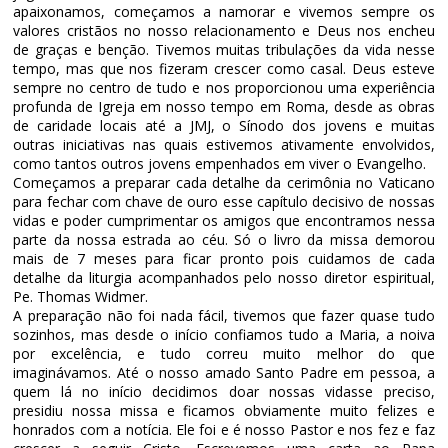
apaixonamos, começamos a namorar e vivemos sempre os
valores cristãos no nosso relacionamento e Deus nos encheu
de graças e benção. Tivemos muitas tribulações da vida nesse
tempo, mas que nos fizeram crescer como casal. Deus esteve
sempre no centro de tudo e nos proporcionou uma experiência
profunda de Igreja em nosso tempo em Roma, desde as obras
de caridade locais até a JMJ, o Sínodo dos jovens e muitas
outras iniciativas nas quais estivemos ativamente envolvidos,
como tantos outros jovens empenhados em viver o Evangelho.
Começamos a preparar cada detalhe da cerimônia no Vaticano
para fechar com chave de ouro esse capítulo decisivo de nossas
vidas e poder cumprimentar os amigos que encontramos nessa
parte da nossa estrada ao céu. Só o livro da missa demorou
mais de 7 meses para ficar pronto pois cuidamos de cada
detalhe da liturgia acompanhados pelo nosso diretor espiritual,
Pe. Thomas Widmer.
A preparação não foi nada fácil, tivemos que fazer quase tudo
sozinhos, mas desde o início confiamos tudo a Maria, a noiva
por excelência, e tudo correu muito melhor do que
imaginávamos. Até o nosso amado Santo Padre em pessoa, a
quem lá no início decidimos doar nossas vidasse preciso,
presidiu nossa missa e ficamos obviamente muito felizes e
honrados com a notícia. Ele foi e é nosso Pastor e nos fez e faz