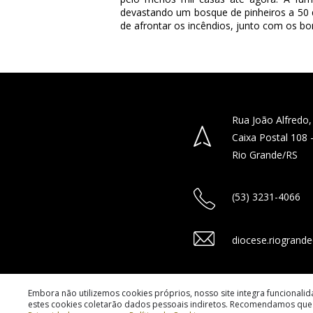
devastando um bosque de pinheiros a 50 q
de afrontar os incêndios, junto com os bo
Rua João Alfredo,
Caixa Postal 108
Rio Grande/RS
(53) 3231-4066
diocese.riogrand
Embora não utilizemos cookies próprios, nosso site integra funcionali
estes cookies coletarão dados pessoais indiretos. Recomendamos que 