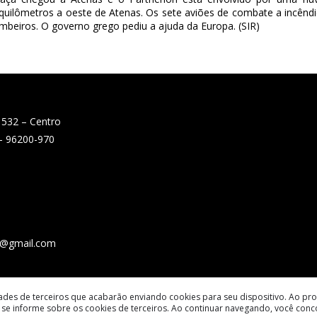
uilômetros a oeste de Atenas. Os sete aviões de combate a incêndi
mbeiros. O governo grego pediu a ajuda da Europa. (SIR)
 532 – Centro
 – 96200-970
e@gmail.com
dades de terceiros que acabarão enviando cookies para seu dispositivo. Ao pro
se informe sobre os cookies de terceiros. Ao continuar navegando, você con