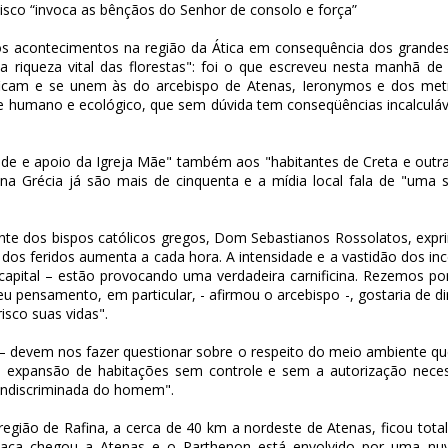
sco “invoca as bênçãos do Senhor de consolo e força”
os acontecimentos na região da Ática em consequência dos grande
riqueza vital das florestas": foi o que escreveu nesta manhã de 
ficam e se unem às do arcebispo de Atenas, Ieronymos e dos metro
 humano e ecológico, que sem dúvida tem conseqüências incalculáve
dade e apoio da Igreja Mãe" também aos "habitantes de Creta e outr
 na Grécia já são mais de cinquenta e a mídia local fala de "uma
e dos bispos católicos gregos, Dom Sebastianos Rossolatos, exprim
e dos feridos aumenta a cada hora. A intensidade e a vastidão dos inc
apital – estão provocando uma verdadeira carnificina. Rezemos po
eu pensamento, em particular, - afirmou o arcebispo -, gostaria de 
isco suas vidas".
– devem nos fazer questionar sobre o respeito do meio ambiente q
 expansão de habitações sem controle e sem a autorização necess
ndiscriminada do homem".
a região de Rafina, a cerca de 40 km a nordeste de Atenas, ficou to
maça chegou a Atenas e o Parthenon está envolvido por uma nu