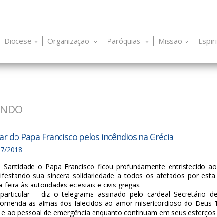
Diocese
Organização
Paróquias
Missão
Espir
UNDO
ar do Papa Francisco pelos incêndios na Grécia
07/2018
a Santidade o Papa Francisco ficou profundamente entristecido ao
festando sua sincera solidariedade a todos os afetados por esta 
a-feira às autoridades eclesiais e civis gregas.
particular – diz o telegrama assinado pelo cardeal Secretário d
comenda as almas dos falecidos ao amor misericordioso do Deus 
s e ao pessoal de emergência enquanto continuam em seus esforços 