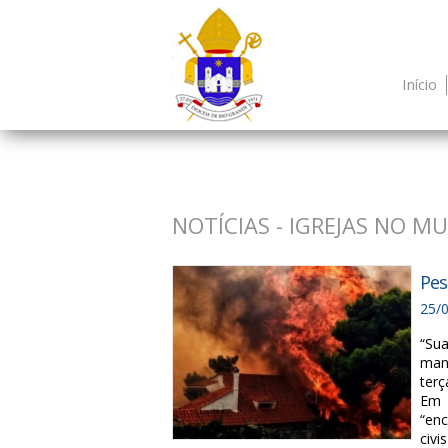
Início
NOTÍCIAS - IGREJAS NO M
Pes
25/
“Su
mani
terç
Em 
“en
civi