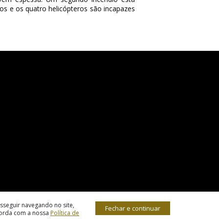
os e os quatro helicópteros são incapazes
sseguir navegando no site,
Fechar e continuar
corda com a nossa
Política de