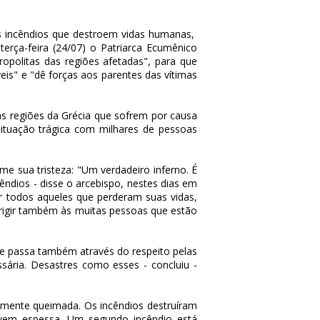
s incêndios que destroem vidas humanas,
terça-feira (24/07) o Patriarca Ecumênico
politas das regiões afetadas", para que
is" e "dê forças aos parentes das vítimas
as regiões da Grécia que sofrem por causa
 situação trágica com milhares de pessoas
e sua tristeza: "Um verdadeiro inferno. É
êndios - disse o arcebispo, nestes dias em
r todos aqueles que perderam suas vidas,
dirigir também às muitas pessoas que estão
ue passa também através do respeito pelas
ária. Desastres como esses - concluiu -
talmente queimada. Os incêndios destruíram
vem espessa. Um segundo incêndio está