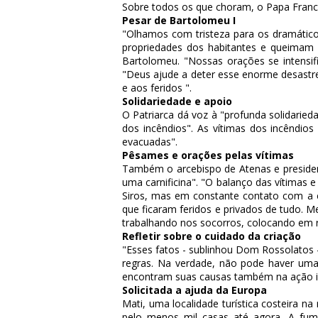
Sobre todos os que choram, o Papa Franci
Pesar de Bartolomeu I
"Olhamos com tristeza para os dramátic
propriedades dos habitantes e queimam a 
Bartolomeu. "Nossas orações se intensi
"Deus ajude a deter esse enorme desastre
e aos feridos ".
Solidariedade e apoio
O Patriarca dá voz à "profunda solidarie
dos incêndios". As vítimas dos incêndios
evacuadas".
Pêsames e orações pelas vítimas
Também o arcebispo de Atenas e president
uma carnificina". "O balanço das vítimas 
Siros, mas em constante contato com a c
que ficaram feridos e privados de tudo. M
trabalhando nos socorros, colocando em r
Refletir sobre o cuidado da criação
"Esses fatos - sublinhou Dom Rossolatos 
regras. Na verdade, não pode haver uma
encontram suas causas também na ação i
Solicitada a ajuda da Europa
Mati, uma localidade turística costeira n
pelo menos mil casas até agora. A fu