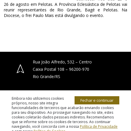
26 de agosto em Pelotas. A Província Eclesiástica de Pelotas vai
reunir representantes de Rio Grande, Bagé e Pelotas. Na
Diocese, o frei Paulo Mais está divulgando o evento.
Rua João Alfredo, 532 – Centro
Caixa Postal 108 – 96200-970
Rio Grande/RS
(53) 3231-4066
Embora não utilizemos cookies
Fechar e continuar
próprios, nosso site integra
funcionalidades de terceiros que acabarão enviando cookies
para seu dispositivo. Ao prosseguir navegando no site, estes
diocese.riogrande@gmail.com
cookies coletarão dados pessoais indiretos. Recomendamos
© 2026 todos os direitos reservados.
que se informe sobre os cookies de terceiros. Ao continuar
navegando, você concorda com a nossa
Política de Privacidade