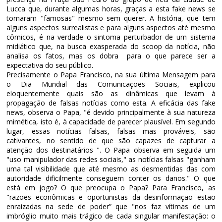
Lucca que, durante algumas horas, graças a esta fake news se
tornaram "famosas" mesmo sem querer. A história, que tem
alguns aspectos surrealistas e para alguns aspectos até mesmo
cômicos, é na verdade o sintoma perturbador de um sistema
midiático que, na busca exasperada do scoop da notícia, não
analisa os fatos, mas os dobra para o que parece ser a
expectativa do seu público.
Precisamente o Papa Francisco, na sua última Mensagem para
o Dia Mundial das Comunicações Sociais, explicou
eloquentemente quais são as dinâmicas que levam à
propagação de falsas notícias como esta. A eficácia das
fake
news
, observa o Papa, "é devido principalmente à sua natureza
mimética, isto é, à capacidade de parecer plausível. Em segundo
lugar, essas notícias falsas, falsas mas prováveis, são
cativantes, no sentido de que são capazes de capturar a
atenção dos destinatários ". O Papa observa em seguida um
"uso manipulador das redes sociais," as notícias falsas "ganham
uma tal visibilidade que até mesmo as desmentidas das com
autoridade dificilmente conseguem conter os danos." O que
está em jogo? O que preocupa o Papa? Para Francisco, as
"razões econômicas e oportunistas da desinformação estão
enraizadas na sede de poder” que "nos faz vítimas de um
imbróglio muito mais trágico de cada singular manifestação: o