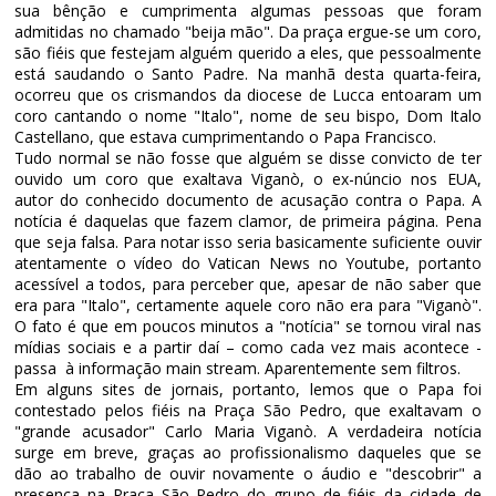
sua bênção e cumprimenta algumas pessoas que foram
admitidas no chamado "beija mão". Da praça ergue-se um coro,
são fiéis que festejam alguém querido a eles, que pessoalmente
está saudando o Santo Padre. Na manhã desta quarta-feira,
ocorreu que os crismandos da diocese de Lucca entoaram um
coro cantando o nome "Italo", nome de seu bispo, Dom Italo
Castellano, que estava cumprimentando o Papa Francisco.
Tudo normal se não fosse que alguém se disse convicto de ter
ouvido um coro que exaltava Viganò, o ex-núncio nos EUA,
autor do conhecido documento de acusação contra o Papa. A
notícia é daquelas que fazem clamor, de primeira página. Pena
que seja falsa. Para notar isso seria basicamente suficiente ouvir
atentamente o vídeo do Vatican News no Youtube, portanto
acessível a todos, para perceber que, apesar de não saber que
era para "Italo", certamente aquele coro não era para "Viganò".
O fato é que em poucos minutos a "notícia" se tornou viral nas
mídias sociais e a partir daí – como cada vez mais acontece -
passa à informação main stream. Aparentemente sem filtros.
Em alguns sites de jornais, portanto, lemos que o Papa foi
contestado pelos fiéis na Praça São Pedro, que exaltavam o
"grande acusador" Carlo Maria Viganò. A verdadeira notícia
surge em breve, graças ao profissionalismo daqueles que se
dão ao trabalho de ouvir novamente o áudio e "descobrir" a
presença na Praça São Pedro do grupo de fiéis da cidade de