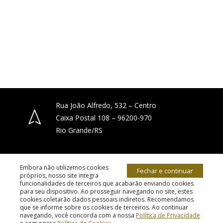
Rua João Alfredo, 532 – Centro
Caixa Postal 108 – 96200-970
Rio Grande/RS
(53) 3231-4066
Embora não utilizemos cookies
Fechar e continuar
próprios, nosso site integra
funcionalidades de terceiros que acabarão enviando cookies
para seu dispositivo. Ao prosseguir navegando no site, estes
diocese.riogrande@gmail.com
cookies coletarão dados pessoais indiretos. Recomendamos
© 2026 todos os direitos reservados.
que se informe sobre os cookies de terceiros. Ao continuar
navegando, você concorda com a nossa
Política de Privacidade