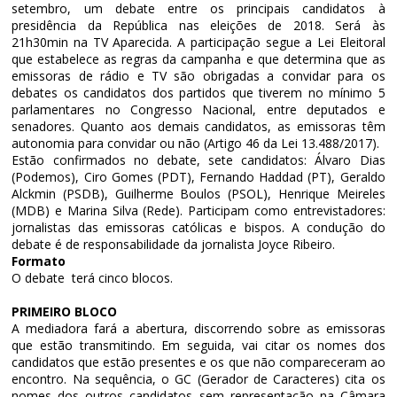
setembro, um debate entre os principais candidatos à
presidência da República nas eleições de 2018. Será às
21h30min na TV Aparecida. A participação segue a Lei Eleitoral
que estabelece as regras da campanha e que determina que as
emissoras de rádio e TV são obrigadas a convidar para os
debates os candidatos dos partidos que tiverem no mínimo 5
parlamentares no Congresso Nacional, entre deputados e
senadores. Quanto aos demais candidatos, as emissoras têm
autonomia para convidar ou não (Artigo 46 da Lei 13.488/2017).
Estão confirmados no debate, sete candidatos: Álvaro Dias
(Podemos), Ciro Gomes (PDT), Fernando Haddad (PT), Geraldo
Alckmin (PSDB), Guilherme Boulos (PSOL), Henrique Meireles
(MDB) e Marina Silva (Rede). Participam como entrevistadores:
jornalistas das emissoras católicas e bispos. A condução do
debate é de responsabilidade da jornalista Joyce Ribeiro.
Formato
O debate terá cinco blocos.
PRIMEIRO BLOCO
A mediadora fará a abertura, discorrendo sobre as emissoras
que estão transmitindo. Em seguida, vai citar os nomes dos
candidatos que estão presentes e os que não compareceram ao
encontro. Na sequência, o GC (Gerador de Caracteres) cita os
nomes dos outros candidatos sem representação na Câmara