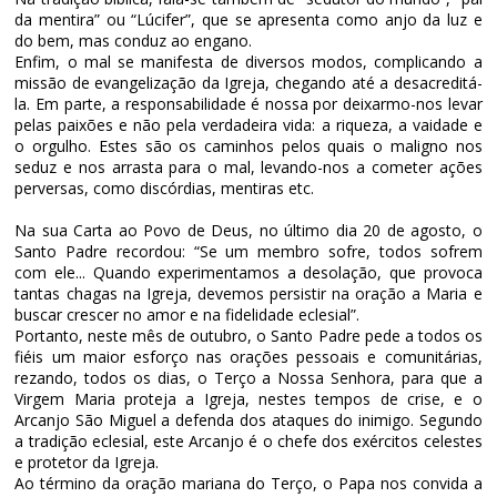
da mentira” ou “Lúcifer”, que se apresenta como anjo da luz e
do bem, mas conduz ao engano.
Enfim, o mal se manifesta de diversos modos, complicando a
missão de evangelização da Igreja, chegando até a desacreditá-
la. Em parte, a responsabilidade é nossa por deixarmo-nos levar
pelas paixões e não pela verdadeira vida: a riqueza, a vaidade e
o orgulho. Estes são os caminhos pelos quais o maligno nos
seduz e nos arrasta para o mal, levando-nos a cometer ações
perversas, como discórdias, mentiras etc.
Na sua Carta ao Povo de Deus, no último dia 20 de agosto, o
Santo Padre recordou: “Se um membro sofre, todos sofrem
com ele... Quando experimentamos a desolação, que provoca
tantas chagas na Igreja, devemos persistir na oração a Maria e
buscar crescer no amor e na fidelidade eclesial”.
Portanto, neste mês de outubro, o Santo Padre pede a todos os
fiéis um maior esforço nas orações pessoais e comunitárias,
rezando, todos os dias, o Terço a Nossa Senhora, para que a
Virgem Maria proteja a Igreja, nestes tempos de crise, e o
Arcanjo São Miguel a defenda dos ataques do inimigo. Segundo
a tradição eclesial, este Arcanjo é o chefe dos exércitos celestes
e protetor da Igreja.
Ao término da oração mariana do Terço, o Papa nos convida a