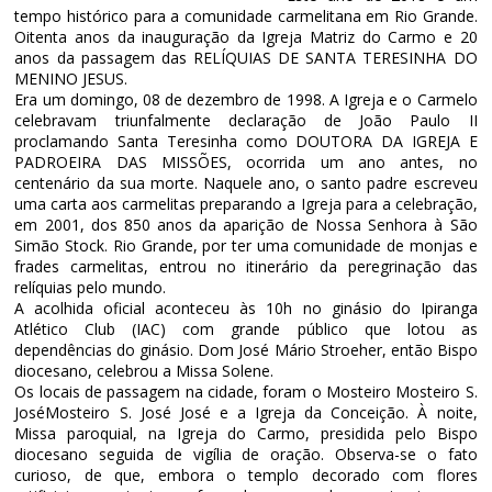
tempo histórico para a comunidade carmelitana em Rio Grande.
Oitenta anos da inauguração da Igreja Matriz do Carmo e 20
anos da passagem das RELÍQUIAS DE SANTA TERESINHA DO
MENINO JESUS.
Era um domingo, 08 de dezembro de 1998. A Igreja e o Carmelo
celebravam triunfalmente declaração de João Paulo II
proclamando Santa Teresinha como DOUTORA DA IGREJA E
PADROEIRA DAS MISSÕES, ocorrida um ano antes, no
centenário da sua morte. Naquele ano, o santo padre escreveu
uma carta aos carmelitas preparando a Igreja para a celebração,
em 2001, dos 850 anos da aparição de Nossa Senhora à São
Simão Stock. Rio Grande, por ter uma comunidade de monjas e
frades carmelitas, entrou no itinerário da peregrinação das
relíquias pelo mundo.
A acolhida oficial aconteceu às 10h no ginásio do Ipiranga
Atlético Club (IAC) com grande público que lotou as
dependências do ginásio. Dom José Mário Stroeher, então Bispo
diocesano, celebrou a Missa Solene.
Os locais de passagem na cidade, foram o Mosteiro Mosteiro S.
JoséMosteiro S. José José e a Igreja da Conceição. À noite,
Missa paroquial, na Igreja do Carmo, presidida pelo Bispo
diocesano seguida de vigília de oração. Observa-se o fato
curioso, de que, embora o templo decorado com flores