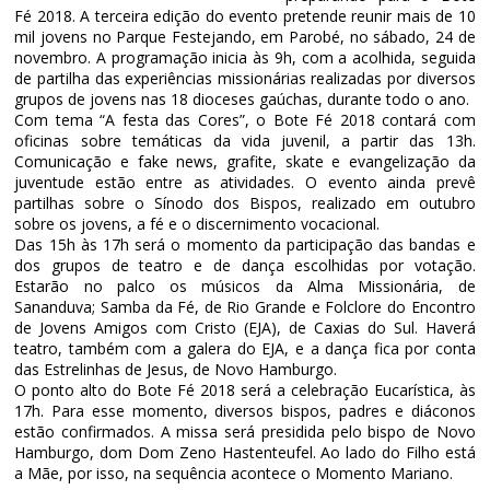
Fé 2018. A terceira edição do evento pretende reunir mais de 10
mil jovens no Parque Festejando, em Parobé, no sábado, 24 de
novembro. A programação inicia às 9h, com a acolhida, seguida
de partilha das experiências missionárias realizadas por diversos
grupos de jovens nas 18 dioceses gaúchas, durante todo o ano.
Com tema “A festa das Cores”, o Bote Fé 2018 contará com
oficinas sobre temáticas da vida juvenil, a partir das 13h.
Comunicação e fake news, grafite, skate e evangelização da
juventude estão entre as atividades. O evento ainda prevê
partilhas sobre o Sínodo dos Bispos, realizado em outubro
sobre os jovens, a fé e o discernimento vocacional.
Das 15h às 17h será o momento da participação das bandas e
dos grupos de teatro e de dança escolhidas por votação.
Estarão no palco os músicos da Alma Missionária, de
Sananduva; Samba da Fé, de Rio Grande e Folclore do Encontro
de Jovens Amigos com Cristo (EJA), de Caxias do Sul. Haverá
teatro, também com a galera do EJA, e a dança fica por conta
das Estrelinhas de Jesus, de Novo Hamburgo.
O ponto alto do Bote Fé 2018 será a celebração Eucarística, às
17h. Para esse momento, diversos bispos, padres e diáconos
estão confirmados. A missa será presidida pelo bispo de Novo
Hamburgo, dom Dom Zeno Hastenteufel. Ao lado do Filho está
a Mãe, por isso, na sequência acontece o Momento Mariano.