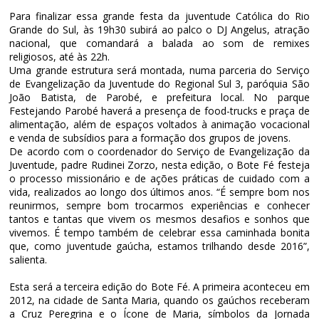
Para finalizar essa grande festa da juventude Católica do Rio
Grande do Sul, às 19h30 subirá ao palco o DJ Angelus, atração
nacional, que comandará a balada ao som de remixes
religiosos, até às 22h.
Uma grande estrutura será montada, numa parceria do Serviço
de Evangelização da Juventude do Regional Sul 3, paróquia São
João Batista, de Parobé, e prefeitura local. No parque
Festejando Parobé haverá a presença de food-trucks e praça de
alimentação, além de espaços voltados à animação vocacional
e venda de subsídios para a formação dos grupos de jovens.
De acordo com o coordenador do Serviço de Evangelização da
Juventude, padre Rudinei Zorzo, nesta edição, o Bote Fé festeja
o processo missionário e de ações práticas de cuidado com a
vida, realizados ao longo dos últimos anos. “É sempre bom nos
reunirmos, sempre bom trocarmos experiências e conhecer
tantos e tantas que vivem os mesmos desafios e sonhos que
vivemos. É tempo também de celebrar essa caminhada bonita
que, como juventude gaúcha, estamos trilhando desde 2016”,
salienta.
Esta será a terceira edição do Bote Fé. A primeira aconteceu em
2012, na cidade de Santa Maria, quando os gaúchos receberam
a Cruz Peregrina e o Ícone de Maria, símbolos da Jornada