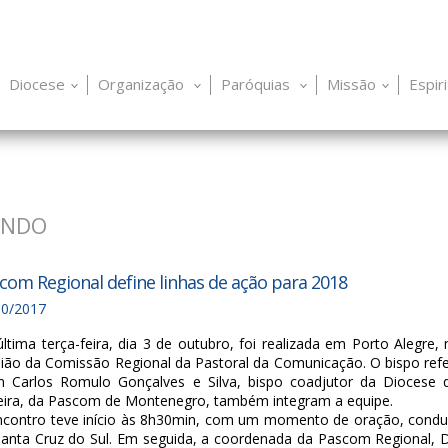
Diocese
Organização
Paróquias
Missão
Espir
UNDO
com Regional define linhas de ação para 2018
10/2017
ltima terça-feira, dia 3 de outubro, foi realizada em Porto Alegr
ião da Comissão Regional da Pastoral da Comunicação. O bispo ref
 Carlos Romulo Gonçalves e Silva, bispo coadjutor da Diocese d
veira, da Pascom de Montenegro, também integram a equipe.
ncontro teve início às 8h30min, com um momento de oração, cond
Santa Cruz do Sul. Em seguida, a coordenada da Pascom Regional, 