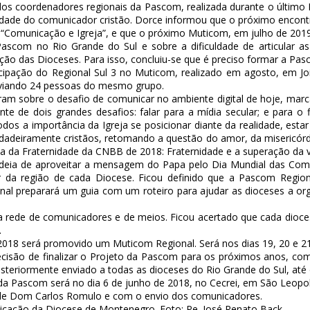
 dos coordenadores regionais da Pascom, realizada durante o último 
idade do comunicador cristão. Dorce informou que o próximo encon
“Comunicação e Igreja”, e que o próximo Muticom, em julho de 2019,
ascom no Rio Grande do Sul e sobre a dificuldade de articular as
ão das Dioceses. Para isso, concluiu-se que é preciso formar a Pas
icipação do Regional Sul 3 no Muticom, realizado em agosto, em Join
nviando 24 pessoas do mesmo grupo.
 sobre o desafio de comunicar no ambiente digital de hoje, marcad
e de dois grandes desafios: falar para a mídia secular; e para o f
e todos a importância da Igreja se posicionar diante da realidade, e
adeiramente cristãos, retomando a questão do amor, da misericórdia
 da Fraternidade da CNBB de 2018: Fraternidade e a superação da v
 ideia de aproveitar a mensagem do Papa pelo Dia Mundial das Co
 da região de cada Diocese. Ficou definido que a Pascom Regio
al preparará um guia com um roteiro para ajudar as dioceses a or
ma rede de comunicadores e de meios. Ficou acertado que cada dioc
.
18 será promovido um Muticom Regional. Será nos dias 19, 20 e 21 d
cisão de finalizar o Projeto da Pascom para os próximos anos, com 
steriormente enviado a todas as dioceses do Rio Grande do Sul, até o
da Pascom será no dia 6 de junho de 2018, no Cecrei, em São Leopo
 de Dom Carlos Romulo e com o envio dos comunicadores.
nicação da Diocese de Montenegro. Foto: Pe. José Renato Back