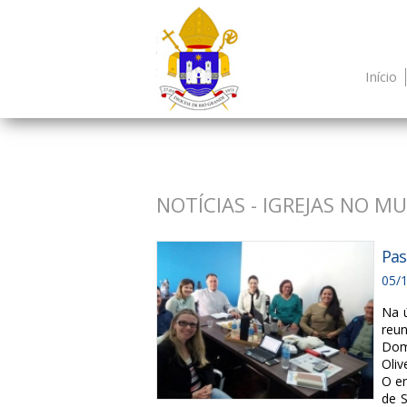
Início
NOTÍCIAS - IGREJAS NO M
Pas
05/
Na ú
reun
Dom
Oli
O e
de 