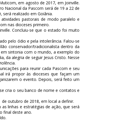
Muticom, em agosto de 2017, em Joinville.
tro Nacional da Pascom será de 19 a 22 de
 será realizado em Goiânia.
 atividades pastorais de modo paralelo e
com nas dioceses primeiro.
ville. Concluiu-se que o estado foi muito
o pelo ódio e pela intolerância. Falou-se
ilão conservador/tradicionalista dentro da
star em sintonia com o mundo, a exemplo do
, da alegria de seguir Jesus Cristo. Nesse
iolência.
municações para reunir cada Pascom e seu
nal irá propor às dioceses que façam um
ganizarem o evento. Depois, será feito um
ese cria o seu banco de nome e contatos e
e outubro de 2018, em local a definir.
as linhas e estratégias de ação, que será
 final deste ano.
ldo.