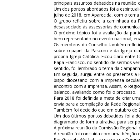
principais assuntos debatidos na reunião
Um dos pontos abordados foi a espiritual
julho de 2018, em Aparecida, com o tema 
O grupo refletiu sobre a caminhada da P
desassociado às assessorias de comunicaç
O próximo tópico foi a avaliação da part
bem representado no evento nacional, e
Os membros do Conselho também refletiram
sobre o papel da Pascom e da Igreja diant
própria Igreja Católica. Ficou claro entr
Papa Francisco, no sentido de sermos verd
sentido, foi lembrado o tema da Campanha
Em seguida, surgiu entre os presentes a
bispo diocesano com a imprensa secular
encontro com a imprensa. Assim, o Region
balanço, avaliando como foi o processo.
Para 2018 foi definida a meta de criar u
envia para a compilação da Rede Regional
Também foi decidido que em outubro de 20
Um dos últimos pontos debatidos foi a de
diagramado de forma atrativa, para ser po
A próxima reunião da Comissão Regional 
A reunião foi concluída com uma bênção
Por Graziela Wolfart, assessora de Comu