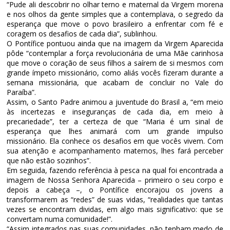
“Pude ali descobrir no olhar terno e maternal da Virgem morena
e nos olhos da gente simples que a contemplava, o segredo da
esperança que move o povo brasileiro a enfrentar com fé e
coragem os desafios de cada dia”, sublinhou.
O Pontífice pontuou ainda que na imagem da Virgem Aparecida
pôde “contemplar a força revolucionária de uma Mãe carinhosa
que move o coração de seus filhos a saírem de si mesmos com
grande ímpeto missionário, como aliás vocês fizeram durante a
semana missionária, que acabam de concluir no Vale do
Paraíba”.
Assim, o Santo Padre animou a juventude do Brasil a, “em meio
às incertezas e inseguranças de cada dia, em meio à
precariedade”, ter a certeza de que “Maria é um sinal de
esperança que lhes animará com um grande impulso
missionário. Ela conhece os desafios em que vocês vivem. Com
sua atenção e acompanhamento maternos, lhes fará perceber
que não estão sozinhos”.
Em seguida, fazendo referência à pesca na qual foi encontrada a
imagem de Nossa Senhora Aparecida – primeiro o seu corpo e
depois a cabeça –, o Pontífice encorajou os jovens a
transformarem as “redes” de suas vidas, “realidades que tantas
vezes se encontram dividas, em algo mais significativo: que se
convertam numa comunidade!”.
“Assim integrados nas suas comunidades, não tenham medo de