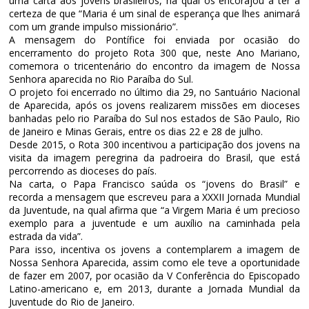
uma carta aos jovens brasileiros, na qual os encorajou a ter a
certeza de que “Maria é um sinal de esperança que lhes animará
com um grande impulso missionário”.
A mensagem do Pontífice foi enviada por ocasião do
encerramento do projeto Rota 300 que, neste Ano Mariano,
comemora o tricentenário do encontro da imagem de Nossa
Senhora aparecida no Rio Paraíba do Sul.
O projeto foi encerrado no último dia 29, no Santuário Nacional
de Aparecida, após os jovens realizarem missões em dioceses
banhadas pelo rio Paraíba do Sul nos estados de São Paulo, Rio
de Janeiro e Minas Gerais, entre os dias 22 e 28 de julho.
Desde 2015, o Rota 300 incentivou a participação dos jovens na
visita da imagem peregrina da padroeira do Brasil, que está
percorrendo as dioceses do país.
Na carta, o Papa Francisco saúda os “jovens do Brasil” e
recorda a mensagem que escreveu para a XXXII Jornada Mundial
da Juventude, na qual afirma que “a Virgem Maria é um precioso
exemplo para a juventude e um auxílio na caminhada pela
estrada da vida”.
Para isso, incentiva os jovens a contemplarem a imagem de
Nossa Senhora Aparecida, assim como ele teve a oportunidade
de fazer em 2007, por ocasião da V Conferência do Episcopado
Latino-americano e, em 2013, durante a Jornada Mundial da
Juventude do Rio de Janeiro.