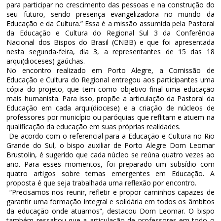
para participar no crescimento das pessoas e na construção do
seu futuro, sendo presença evangelizadora no mundo da
Educação e da Cultura.” Essa é a missão assumida pela Pastoral
da Educação e Cultura do Regional Sul 3 da Conferência
Nacional dos Bispos do Brasil (CNBB) e que foi apresentada
nesta segunda-feira, dia 3, a representantes de 15 das 18
arqui(dioceses) gaúchas.
No encontro realizado em Porto Alegre, a Comissão de
Educação e Cultura do Regional entregou aos participantes uma
cópia do projeto, que tem como objetivo final uma educação
mais humanista. Para isso, propõe a articulação da Pastoral da
Educação em cada arqui(diocese) e a criação de núcleos de
professores por município ou paróquias que reflitam e atuem na
qualificação da educação em suas próprias realidades.
De acordo com o referencial para a Educação e Cultura no Rio
Grande do Sul, o bispo auxiliar de Porto Alegre Dom Leomar
Brustolin, é sugerido que cada núcleo se reúna quatro vezes ao
ano. Para esses momentos, foi preparado um subsídio com
quatro artigos sobre temas emergentes em Educação. A
proposta é que seja trabalhada uma reflexão por encontro.
“Precisamos nos reunir, refletir e propor caminhos capazes de
garantir uma formação integral e solidária em todos os âmbitos
da educação onde atuamos”, destacou Dom Leomar. O bispo
também ressaltou que a articulação de professores em todo o