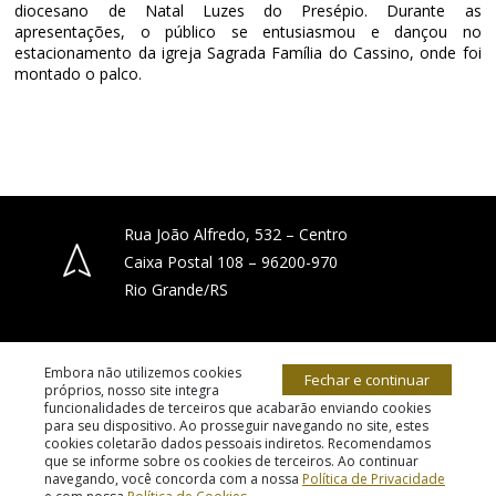
diocesano de Natal Luzes do Presépio. Durante as
apresentações, o público se entusiasmou e dançou no
estacionamento da igreja Sagrada Família do Cassino, onde foi
montado o palco.
Rua João Alfredo, 532 – Centro
Caixa Postal 108 – 96200-970
Rio Grande/RS
(53) 3231-4066
Embora não utilizemos cookies
Fechar e continuar
próprios, nosso site integra
funcionalidades de terceiros que acabarão enviando cookies
para seu dispositivo. Ao prosseguir navegando no site, estes
diocese.riogrande@gmail.com
cookies coletarão dados pessoais indiretos. Recomendamos
© 2026 todos os direitos reservados.
que se informe sobre os cookies de terceiros. Ao continuar
navegando, você concorda com a nossa
Política de Privacidade