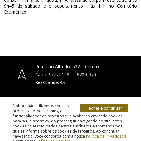
9h45 de sábado e o sepultamento , às 11h no Cemitério
Ecumênico.
Rua João Alfredo, 532 – Centro
Caixa Postal 108 – 96200-970
Rio Grande/RS
(53) 3231-4066
Embora não utilizemos cookies
Fechar e continuar
próprios, nosso site integra
funcionalidades de terceiros que acabarão enviando cookies
para seu dispositivo. Ao prosseguir navegando no site, estes
diocese.riogrande@gmail.com
cookies coletarão dados pessoais indiretos. Recomendamos
© 2026 todos os direitos reservados.
que se informe sobre os cookies de terceiros. Ao continuar
navegando, você concorda com a nossa
Política de Privacidade