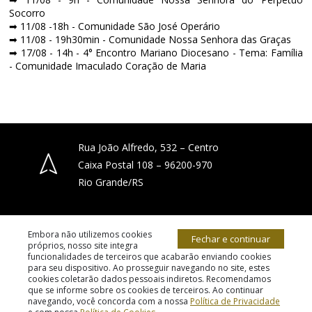
Socorro
➡ 11/08 -18h - Comunidade São José Operário
➡ 11/08 - 19h30min - Comunidade Nossa Senhora das Graças
➡
17/08 - 14h - 4° Encontro Mariano Diocesano - Tema: Família
- Comunidade Imaculado Coração de Maria
Rua João Alfredo, 532 – Centro
Caixa Postal 108 – 96200-970
Rio Grande/RS
(53) 3231-4066
Embora não utilizemos cookies
Fechar e continuar
próprios, nosso site integra
funcionalidades de terceiros que acabarão enviando cookies
para seu dispositivo. Ao prosseguir navegando no site, estes
diocese.riogrande@gmail.com
cookies coletarão dados pessoais indiretos. Recomendamos
© 2026 todos os direitos reservados.
que se informe sobre os cookies de terceiros. Ao continuar
navegando, você concorda com a nossa
Política de Privacidade