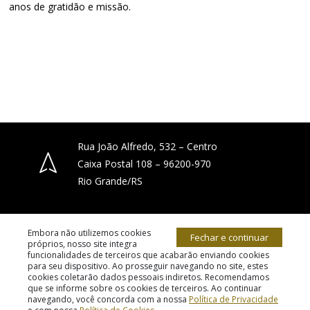
anos de gratidão e missão.
Rua João Alfredo, 532 – Centro
Caixa Postal 108 – 96200-970
Rio Grande/RS
(53) 3231-4066
Embora não utilizemos cookies
Fechar e continuar
próprios, nosso site integra
funcionalidades de terceiros que acabarão enviando cookies
para seu dispositivo. Ao prosseguir navegando no site, estes
diocese.riogrande@gmail.com
cookies coletarão dados pessoais indiretos. Recomendamos
© 2026 todos os direitos reservados.
que se informe sobre os cookies de terceiros. Ao continuar
navegando, você concorda com a nossa
Política de Privacidade