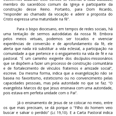
membro do sacerdócio comum da Igreja e participante da
construção desse Reino. Portanto, para Dom Ricardo,
“responder ao chamado da vocação e aderir a proposta do
Cristo expressa uma maturidade na fé”.
Para o bispo diocesano, em tempos de redes sociais, há
uma tentação de sermos autodidatas da nossa fé. Embora
pelos meios virtuais, podemos ser tocados e vivenciar
experiências de conversão e de aprofundamento da fé, ele
alerta que nada irá substituir a vida eclesial, a participação na
comunidade a que pertence e o engajamento na vida de fé e na
pastoral. “É um caminho exigente dos discípulos-missionários
que se dispõem a fazer um processo de construção comunitária
e de fortalecimento de vínculos fraternos e amizade social”,
escreve. Da mesma forma, indica que a evangelização não se
baseia no favoritismo, esteticismo ou no convencimento pelas
capacidades pessoais, mas pela autoridade no que se faz. “O
evangelista Marcos diz que Jesus ensinava com uma autoridade,
pois estava em perfeita unidade com o Pai”.
Já o ensinamento de Jesus de se colocar no meio, entre
os que mais precisam, se dá porque o “Filho do homem veio
buscar e salvar o perdido” (Lc 19,10). E a Carta Pastoral indica