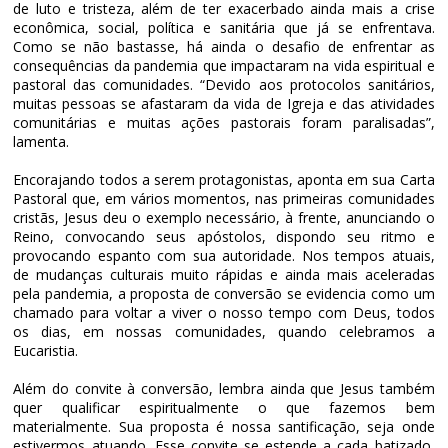
de luto e tristeza, além de ter exacerbado ainda mais a crise
econômica, social, política e sanitária que já se enfrentava.
Como se não bastasse, há ainda o desafio de enfrentar as
consequências da pandemia que impactaram na vida espiritual e
pastoral das comunidades. “Devido aos protocolos sanitários,
muitas pessoas se afastaram da vida de Igreja e das atividades
comunitárias e muitas ações pastorais foram paralisadas”,
lamenta.
Encorajando todos a serem protagonistas, aponta em sua Carta
Pastoral que, em vários momentos, nas primeiras comunidades
cristãs, Jesus deu o exemplo necessário, à frente, anunciando o
Reino, convocando seus apóstolos, dispondo seu ritmo e
provocando espanto com sua autoridade. Nos tempos atuais,
de mudanças culturais muito rápidas e ainda mais aceleradas
pela pandemia, a proposta de conversão se evidencia como um
chamado para voltar a viver o nosso tempo com Deus, todos
os dias, em nossas comunidades, quando celebramos a
Eucaristia.
Além do convite à conversão, lembra ainda que Jesus também
quer qualificar espiritualmente o que fazemos bem
materialmente. Sua proposta é nossa santificação, seja onde
estivermos atuando. Esse convite se estende a cada batizado,