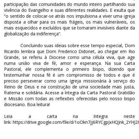
participação das comunidades do mundo inteiro partilhando sua
vivência do Evangelho e suas diferentes realidades. E exulta que
“o sentido de colocar-se atrás nos impulsiona a viver uma igreja
disposta a olhar para os mais frágeis, os mais vulneráveis, os
mais esquecidos e excluídos que se tornaram invisíveis diante da
globalização da indiferença”.
Concluindo suas ideias sobre esse tempo especial, Dom
Ricardo lembra que Dom Frederico Didonet, ao chegar em Rio
Grande, se referiu à Diocese como uma célula viva, que age
numa união viva de fé, amor e esperança. Na sua Carta
Pastoral, ele complementa o primeiro bispo, dizendo que
testemunhar nossa fé é um compromisso de todos e que é
preciso perseverar como uma Igreja missionária à serviço do
Reino de Deus e na construção de uma sociedade mais justa,
fraterna e solidária. Acesse a íntegra da Carta Pastoral Gratidão
e Missão com todas as reflexões oferecidas pelo nosso bispo
diocesano. Boa leitura!
Leia a carta na íntegra neste
link:
https://drive.google.com/file/d/1oOkn7jj6RYCgpJxHQJnk_2YHJ