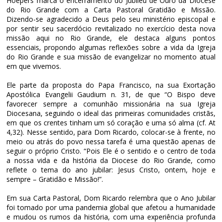
Hoepers marca o encerramento do Jubileu de Ouro da Diocese
do Rio Grande com a Carta Pastoral Gratidão e Missão.
Dizendo-se agradecido a Deus pelo seu ministério episcopal e
por sentir seu sacerdócio revitalizado no exercício desta nova
missão aqui no Rio Grande, ele destaca alguns pontos
essenciais, propondo algumas reflexões sobre a vida da Igreja
do Rio Grande e sua missão de evangelizar no momento atual
em que vivemos.
Ele parte da proposta do Papa Francisco, na sua Exortação
Apostólica
Evangelii
Gaudium
n. 31, de que
“O
Bispo
deve
favorecer
sempre
a
comunhão
missionária
na
sua
Igreja
Diocesana,
seguindo
o
ideal
das
primeiras
comunidades
cristãs,
em
que
os
crentes
tinham
um
só
coração
e
uma
só
alma
(cf.
At
4,32).
Nesse sentido, para Dom Ricardo, colocar-se à frente, no
meio ou atrás do povo nessa tarefa é uma questão apenas de
seguir o próprio Cristo. “Pois Ele é o sentido e o centro de toda
a nossa vida e da história da Diocese do Rio Grande, como
reflete o tema do ano jubilar: Jesus Cristo, ontem, hoje e
sempre – Gratidão e Missão!”.
Em sua Carta Pastoral, Dom Ricardo relembra que o Ano Jubilar
foi tomado por uma pandemia global que afetou a humanidade
e mudou os rumos da história, com uma experiência profunda