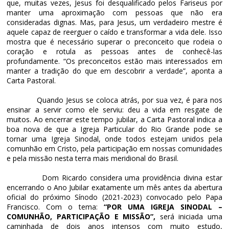
que, muitas vezes, Jesus foi desqualificado pelos Fariseus por
manter uma aproximação com pessoas que não era
consideradas dignas. Mas, para Jesus, um verdadeiro mestre é
aquele capaz de reerguer o caído e transformar a vida dele. Isso
mostra que é necessário superar o preconceito que rodeia o
coração e rotula as pessoas antes de conhecê-las
profundamente. “Os preconceitos estão mais interessados em
manter a tradição do que em descobrir a verdade”, aponta a
Carta Pastoral.
Quando Jesus se coloca atrás, por sua vez, é para nos
ensinar a servir como ele serviu: deu a vida em resgate de
muitos. Ao encerrar este tempo jubilar, a Carta Pastoral indica a
boa nova de que a Igreja Particular do Rio Grande pode se
tornar uma Igreja Sinodal, onde todos estejam unidos pela
comunhão em Cristo, pela participação em nossas comunidades
e pela missão nesta terra mais meridional do Brasil.
Dom Ricardo considera uma providência divina estar
encerrando o Ano Jubilar exatamente um mês antes da abertura
oficial do próximo Sínodo (2021-2023) convocado pelo Papa
Francisco. Com o tema:
“POR
UMA
IGREJA
SINODAL
–
COMUNHÃO,
PARTICIPAÇÃO
E
MISSÃO”,
será iniciada uma
caminhada de dois anos intensos com muito estudo,