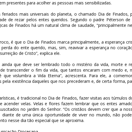
em presentes para acolher as pessoas mais sensibilizadas.
eriados mais universais do planeta, o chamado Dia de Finados, pa
ade de rezar pelos entes queridos. Segundo o padre Péterson de F
rgicas de Finados há um natural clima de saudade, “principalmente
oco, é que o Dia de Finados marca principalmente, a esperança cris
perda do ente querido, mas, sim, reavivar a esperança no coração
rreição de Cristo”, explica ele.
 ainda que deve ser lembrado todo o mistério da vida, morte e res
e de transcender o fim da vida, que tantos encaram com medo e, m
fé que vislumbra a Vida Eterna”, acrescenta. Para ele, a come
 pela existência daqueles que nos precederam e, de certa forma, pa
ísticas, é tradicional no Dia de Finados, fazer visitas aos túmulos 
s e acender velas. Velas e flores fazem lembrar que os entes ama
uscitados no jardim do Senhor. “Os cristãos devem crer que a noss
do, diante de uma única oportunidade de viver no mundo, não podem
o nesse dia tão especial que se aproxima.
municação Diocesana