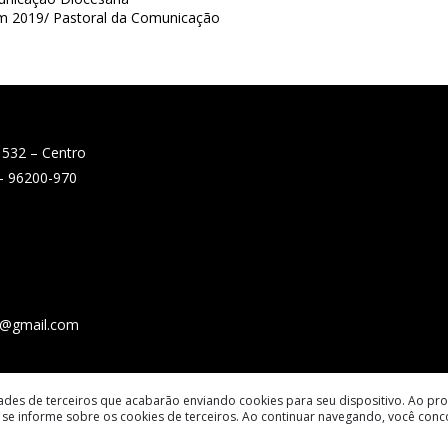
em 2019/ Pastoral da Comunicação
 532 – Centro
 – 96200-970
e@gmail.com
dades de terceiros que acabarão enviando cookies para seu dispositivo. Ao pro
se informe sobre os cookies de terceiros. Ao continuar navegando, você con
© 2026 todos os direitos reservados.