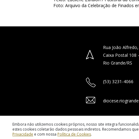
Foto: Arquivo da Celebração de Finados 
Rua João Alfredo,
Caixa Postal 108
Rio Grande/RS
(53) 3231-4066
diocese.riogrand
Embora não utilizemos cookies próprios, nosso site integra funcionali
estes cookies coletarão dados pessoais indiretos. Recomendamos que 
Privacidade
e com nossa
Política de Cookies
.