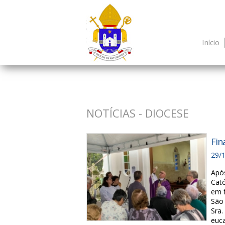
Início
NOTÍCIAS - DIOCESE
Fin
29/
Apó
Cató
em f
São 
Sra
euca