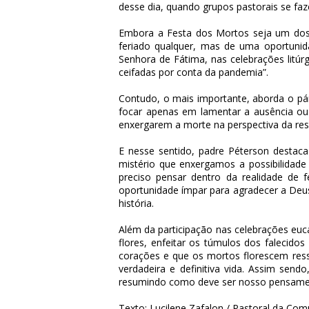
desse dia, quando grupos pastorais se faz
Embora a Festa dos Mortos seja um dos f
feriado qualquer, mas de uma oportunid
Senhora de Fátima, nas celebrações litú
ceifadas por conta da pandemia”.
Contudo, o mais importante, aborda o pár
focar apenas em lamentar a ausência ou 
enxergarem a morte na perspectiva da ressu
E nesse sentido, padre Péterson destaca
mistério que enxergamos a possibilidad
preciso pensar dentro da realidade de 
oportunidade ímpar para agradecer a Deus
história.
Além da participação nas celebrações eucar
flores, enfeitar os túmulos dos falecido
corações e que os mortos florescem ress
verdadeira e definitiva vida. Assim sen
resumindo como deve ser nosso pensament
Texto: Lucilene Zafalon / Pastoral da Co