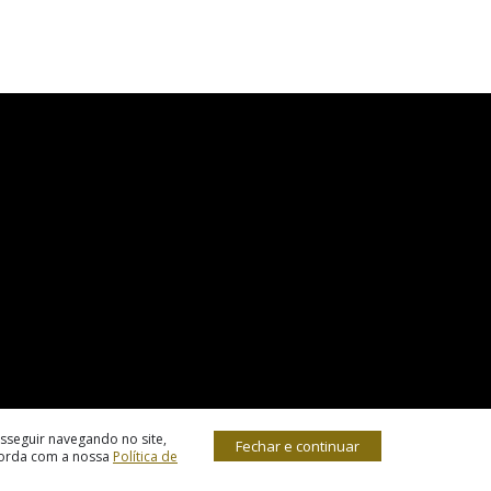
sseguir navegando no site,
Fechar e continuar
corda com a nossa
Política de