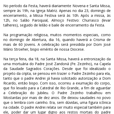
No período da Festa, haverá diariamente Novena e Santa Missa,
sempre às 19h, na Igreja Matriz. Apenas no dia 23, domingo de
encerramento, a Missa Festiva será às 10h. Após a missa, às
12h, no Salão Paroquial, Almoço Festivo: Churrasco (levar
talheres), seguido de leilão e baile de encerramento da Festa.
Na programação religiosa, muitos momentos especiais, como
no domingo de Abertura, dia 16, quando haverá a Crisma de
mais de 60 Jovens. A celebração será presidida por Dom José
Mário Stroeher, bispo emérito de nossa Diocese.
Na terça feira, dia 18, na Santa Missa, haverá a entronização da
urna mortuária do Padre José Zandoná (Pe. Zezinho), na Capela
da Saudade Sagrados Corações. Desde que foi idealizado o
projeto da cripta, se pensou em trazer o Padre Zezinho para ela,
tanto que o padre Andrei já havia solicitado autorização a Dom
Ricardo, então bispo. Com isso, ocorreu a exumação do corpo,
que foi levado para a Catedral de Rio Grande, a fim de aguardar
a Celebração do Jubileu. O Padre Zezinho trabalhou em
Mostardas por mais de dez anos. Ele deixou saudades no povo
que o lembra com carinho. Era, sem dúvidas, uma figura icônica
na cidade. O padre Andrei relata ser muito especial também para
ele, poder dar um lugar digno aos restos mortais do padre