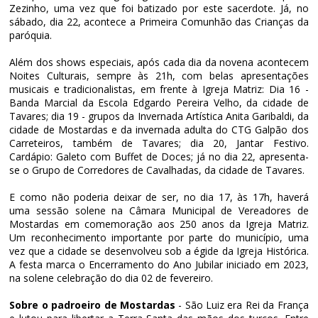
Zezinho, uma vez que foi batizado por este sacerdote. Já, no
sábado, dia 22, acontece a Primeira Comunhão das Crianças da
paróquia.
Além dos shows especiais, após cada dia da novena acontecem
Noites Culturais, sempre às 21h, com belas apresentações
musicais e tradicionalistas, em frente à Igreja Matriz: Dia 16 -
Banda Marcial da Escola Edgardo Pereira Velho, da cidade de
Tavares; dia 19 - grupos da Invernada Artística Anita Garibaldi, da
cidade de Mostardas e da invernada adulta do CTG Galpão dos
Carreteiros, também de Tavares; dia 20, Jantar Festivo.
Cardápio: Galeto com Buffet de Doces; já no dia 22, apresenta-
se o Grupo de Corredores de Cavalhadas, da cidade de Tavares.
E como não poderia deixar de ser, no dia 17, às 17h, haverá
uma sessão solene na Câmara Municipal de Vereadores de
Mostardas em comemoração aos 250 anos da Igreja Matriz.
Um reconhecimento importante por parte do município, uma
vez que a cidade se desenvolveu sob a égide da Igreja Histórica.
A festa marca o Encerramento do Ano Jubilar iniciado em 2023,
na solene celebração do dia 02 de fevereiro.
Sobre o padroeiro de Mostardas
- São Luiz era Rei da França