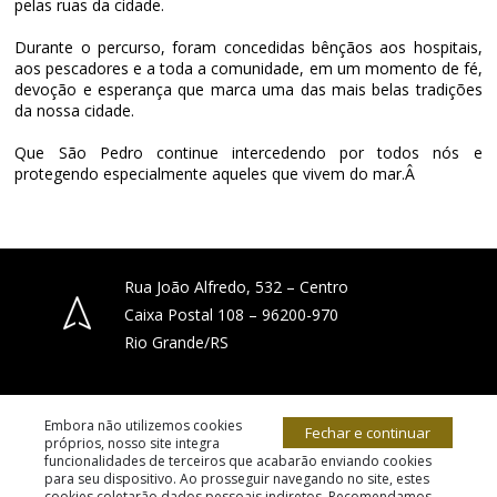
pelas ruas da cidade.
Durante o percurso, foram concedidas bênçãos aos hospitais,
aos pescadores e a toda a comunidade, em um momento de fé,
devoção e esperança que marca uma das mais belas tradições
da nossa cidade.
Que São Pedro continue intercedendo por todos nós e
protegendo especialmente aqueles que vivem do mar.Â
Rua João Alfredo, 532 – Centro
Caixa Postal 108 – 96200-970
Rio Grande/RS
(53) 3231-4066
Embora não utilizemos cookies
Fechar e continuar
próprios, nosso site integra
funcionalidades de terceiros que acabarão enviando cookies
para seu dispositivo. Ao prosseguir navegando no site, estes
diocese.riogrande@gmail.com
cookies coletarão dados pessoais indiretos. Recomendamos